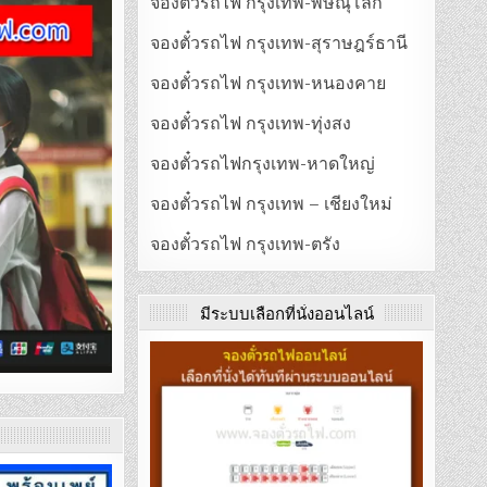
จองตั๋วรถไฟ กรุงเทพ-พิษณุโลก
จองตั๋วรถไฟ กรุงเทพ-สุราษฎร์ธานี
จองตั๋วรถไฟ กรุงเทพ-หนองคาย
จองตั๋วรถไฟ กรุงเทพ-ทุ่งสง
จองตั๋วรถไฟกรุงเทพ-หาดใหญ่
จองตั๋วรถไฟ กรุงเทพ – เชียงใหม่
จองตั๋วรถไฟ กรุงเทพ-ตรัง
มีระบบเลือกที่นั่งออนไลน์