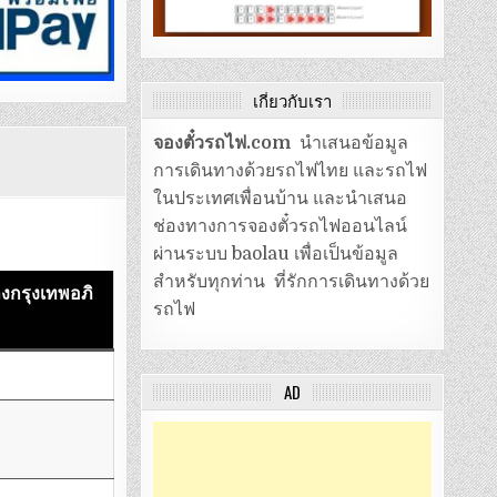
เกี่ยวกับเรา
จองตั๋วรถไฟ.com
นำเสนอข้อมูล
การเดินทางด้วยรถไฟไทย และรถไฟ
ในประเทศเพื่อนบ้าน และนำเสนอ
ช่องทางการจองตั๋วรถไฟออนไลน์
ผ่านระบบ baolau เพื่อเป็นข้อมูล
สำหรับทุกท่าน ที่รักการเดินทางด้วย
างกรุงเทพอภิ
รถไฟ
AD