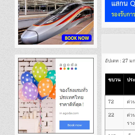
อัปเดท : 27 
ขบวน
ปร
72
ด่ว
22
ด่ว
ราง