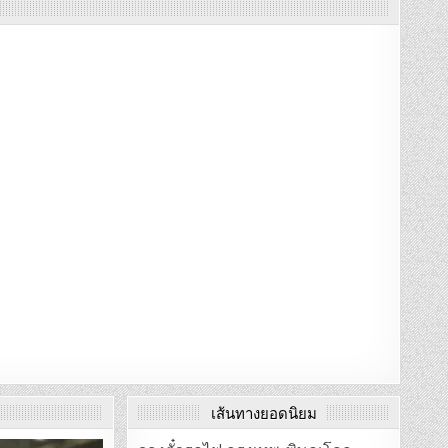
เส้นทางยอดนิยม