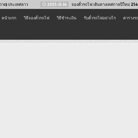
ศลาว
2025-11-16
จองตั๋วรถไฟ เดินทางเทศกาลปีใหม่ 2569
หน้าแรก
วิธีจองตั๋วรถไฟ
วิธีชำระเงิน
รับตั๋วรถไฟอย่างไร
ตารางรถ