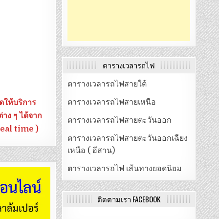
ตารางเวลารถไฟ
ตารางเวลารถไฟสายใต้
ตารางเวลารถไฟสายเหนือ
ดให้บริการ
่าง ๆ ได้จาก
ตารางเวลารถไฟสายตะวันออก
 Real time )
ตารางเวลารถไฟสายตะวันออกเฉียง
เหนือ ( อีสาน)
ตารางเวลารถไฟ เส้นทางยอดนิยม
ติดตามเรา FACEBOOK