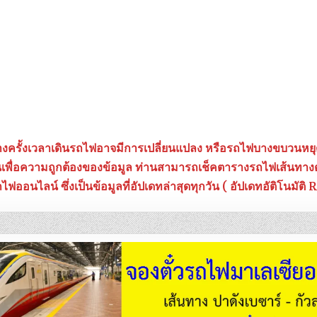
างครั้งเวลาเดินรถไฟอาจมีการเปลี่ยนแปลง หรือรถไฟบางขบวนหยุ
ั้นเพื่อความถูกต้องของข้อมูล ท่านสามารถเช็คตารางรถไฟเส้นทางต
ฟออนไลน์ ซึ่งเป็นข้อมูลที่อัปเดทล่าสุดทุกวัน ( อัปเดทอัติโนมัติ