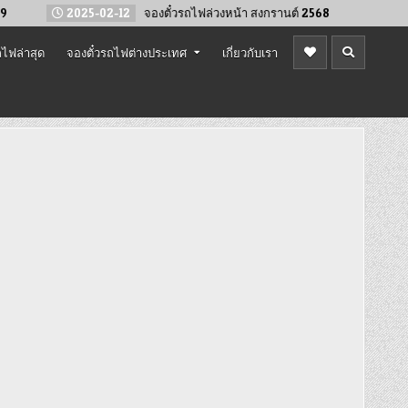
2025-02-12
จองตั๋วรถไฟล่วงหน้า สงกรานต์ 2568
2024-07-17
จ
ไฟล่าสุด
จองตั๋วรถไฟต่างประเทศ
เกี่ยวกับเรา