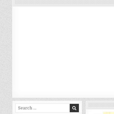
Search
for: