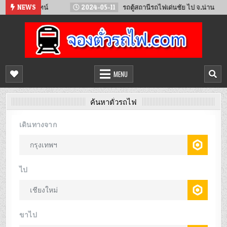
Skip
วียงจันทน์
NEWS
2024-05-11
รถตู้สถานีรถไฟเด่นชัย ไป จ.น่าน
to
content
จองตั๋วรถไฟออนไลน์
จำหน่ายตั๋วรถไฟล่วงหน้า จองได้ 24 ชั่วโมง
MENU
ค้นหาตั๋วรถไฟ