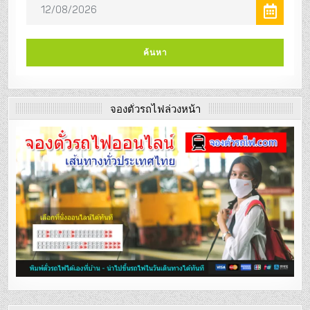
จองตั๋วรถไฟล่วงหน้า