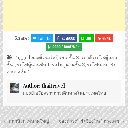
Share:
TWITTER
FACEBOOK
LINE
GMAIL
GOOGLE BOOKMARK
Tagged
จองตั๋วรถไฟตุ้นอน ชั้น 2
,
จองตั๋วรถไฟตู้นอน
ชั้น1
,
รถไฟตู้นอนชั้น 1
,
รถไฟตู้นอนชั้น 2
,
รถไฟนอน ปรับ
อากาศชั้น 1
Author:
thaitravel
แบ่งปันเรื่องราวการเดินทางในประเทศไทย
แนะแนว
← สถานีรถไฟหาดใหญ่
จองตั๋วรถไฟ เชียงใหม่-กรุงเทพ →