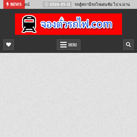
Skip
จันทน์
NEWS
2024-05-11
รถตู้สถานีรถไฟเด่นชัย ไป จ.น่าน
202
to
content
จองตั๋วรถไฟออนไลน์
จำหน่ายตั๋วรถไฟล่วงหน้า จองได้ 24 ชั่วโมง
MENU