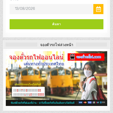
จองตั๋วรถไฟล่วงหน้า