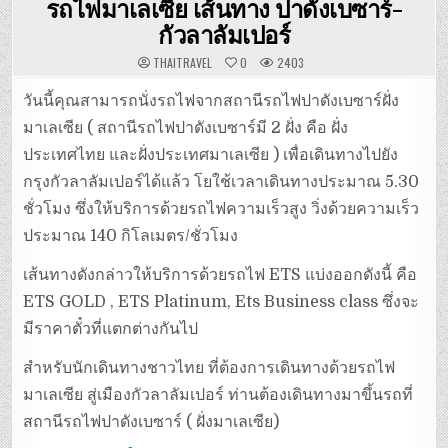
รถไฟมาเลเซีย เส้นทาง ปาดังเบซาร์-
กัวลาลัมเปอร์
THAITRAVEL
0
2403
วันนี้คุณสามารถนั่งรถไฟจากสถานีรถไฟปาดังเบซาร์ฝั่ง
มาเลเซีย ( สถานีรถไฟปาดังเบซาร์มี 2 ฝั่ง คือ ฝั่ง
ประเทศไทย และฝั่งประเทศมาเลเซีย ) เพื่อเดินทางไปยัง
กรุงกัวลาลัมเปอร์ได้แล้ว โยใช้เวลาเดินทางประมาณ 5.30
ชั่วโมง ซึ่งให้บริการด้วยรถไฟความเร็วสูง วิ่งด้วยความเร็ว
ประมาณ 140 กิโลเมตร/ชั่วโมง
เส้นทางดังกล่าวให้บริการด้วยรถไฟ ETS แบ่งออกดังนี้ คือ
ETS GOLD , ETS Platinum, Ets Business class ซึ่งจะ
มีราคาตั๋วที่แตกต่างกันไป
สำหรับนักเดินทางชาวไทย ที่ต้องการเดินทางด้วยรถไฟ
มาเลเซีย สู่เมืองกัวลาลัมเปอร์ ท่านต้องเดินทางมาขึ้นรถที่
สถานีรถไฟปาดังเบซาร์ ( ฝั่งมาเลเซีย)