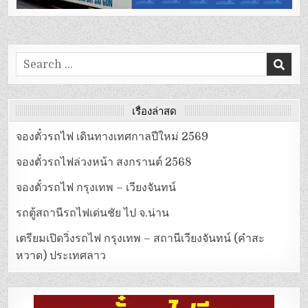
Search
for:
เรื่องล่าสุด
จองตั๋วรถไฟ เดินทางเทศกาลปีใหม่ 2569
จองตั๋วรถไฟล่วงหน้า สงกรานต์ 2568
จองตั๋วรถไฟ กรุงเทพ – เวียงจันทน์
รถตู้สถานีรถไฟเด่นชัย ไป จ.น่าน
เตรียมเปิดวิ่งรถไฟ กรุงเทพ – สถานีเวียงจันทน์ (คำสะ
หวาด) ประเทศลาว