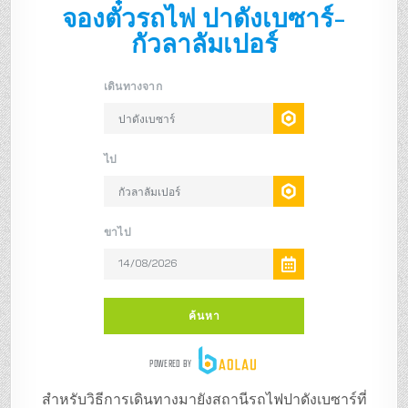
จองตั๋วรถไฟ ปาดังเบซาร์-
กัวลาลัมเปอร์
สำหรับวิธีการเดินทางมายังสถานีรถไฟปาดังเบซาร์ที่