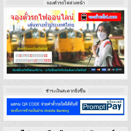
จองตั๋วรถไฟล่วงหน้า
ชำระเงินสะดวกยิ่งขึ้น