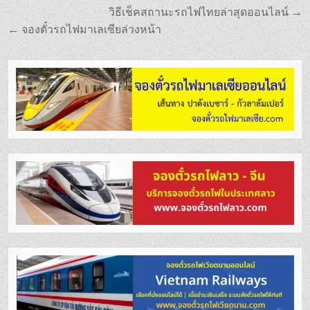
แนะแนว
วิธีเช็คสถานะรถไฟไทยล่าสุดออนไลน์ →
เรื่อง
← จองตั๋วรถไฟมาเลเซียล่วงหน้า