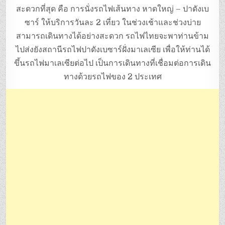
สะดวกที่สุด คือ การนั่งรถไฟเส้นทาง หาดใหญ่ – ปาดังเบ
ซาร์ ให้บริการวันละ 2 เที่ยว ในช่วงเช้าและช่วงบ่าย
สามารถเดินทางได้อย่างสะดวก รถไฟไทยจะพาท่านข้าม
ไปส่งยังสถานีรถไฟปาดังเบซาร์ฝั่งมาเลเซีย เพื่อให้ท่านได้
ขึ้นรถไฟมาเลเซียต่อไป เป็นการเดินทางที่เชื่อมต่อการเดิน
ทางด้วยรถไฟของ 2 ประเทศ