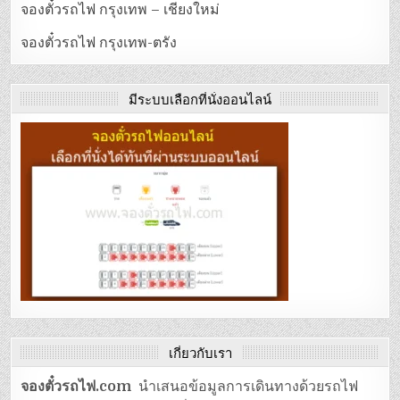
จองตั๋วรถไฟ กรุงเทพ – เชียงใหม่
จองตั๋วรถไฟ กรุงเทพ-ตรัง
มีระบบเลือกที่นั่งออนไลน์
เกี่ยวกับเรา
จองตั๋วรถไฟ.com
นำเสนอข้อมูลการเดินทางด้วยรถไฟ