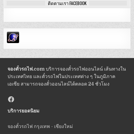
ติดตามเรา FACEBOOK
จองตั๋วรถไฟ.com
บริการจองตั๋วรถไฟออนไลน์ เส้นทางใน
ประเทศไทย และตั๋วรถไฟในประเทศต่าง ๆ ในภูมิภาค
เอเซีย สามารถจองตั๋วออนไลน์ได้ตลอด 24 ชั่วโมง
Facebook
บริการยอดนิยม
จองตั๋วรถไฟ กรุงเทพ - เชียงใหม่