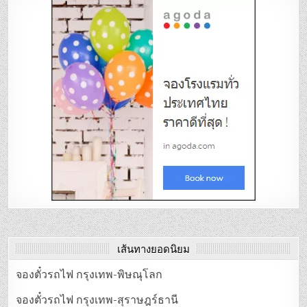
เส้นทางยอดนิยม
จองตั๋วรถไฟ กรุงเทพ-พิษณุโลก
จองตั๋วรถไฟ กรุงเทพ-สุราษฎร์ธานี