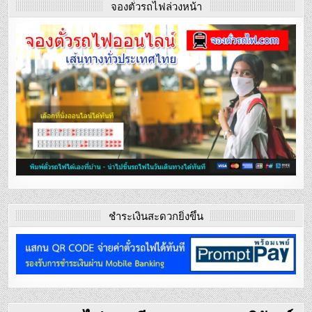
จองตั๋วรถไฟล่วงหน้า
ชำระเงินสะดวกยิ่งขึ้น