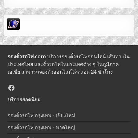
จองตั๋วรถไฟ.com
บริการจองตั๋วรถไฟออนไลน์ เส้นทางใน
ประเทศไทย และตั๋วรถไฟในประเทศต่าง ๆ ในภูมิภาค
เอเซีย สามารถจองตั๋วออนไลน์ได้ตลอด 24 ชั่วโมง
Facebook
บริการยอดนิยม
จองตั๋วรถไฟ กรุงเทพ - เชียงใหม่
จองตั๋วรถไฟ กรุงเทพ - หาดใหญ่