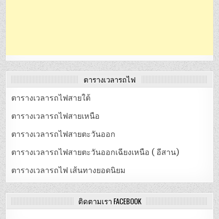
ตารางเวลารถไฟ
ตารางเวลารถไฟสายใต้
ตารางเวลารถไฟสายเหนือ
ตารางเวลารถไฟสายตะวันออก
ตารางเวลารถไฟสายตะวันออกเฉียงเหนือ ( อีสาน)
ตารางเวลารถไฟ เส้นทางยอดนิยม
ติดตามเรา FACEBOOK