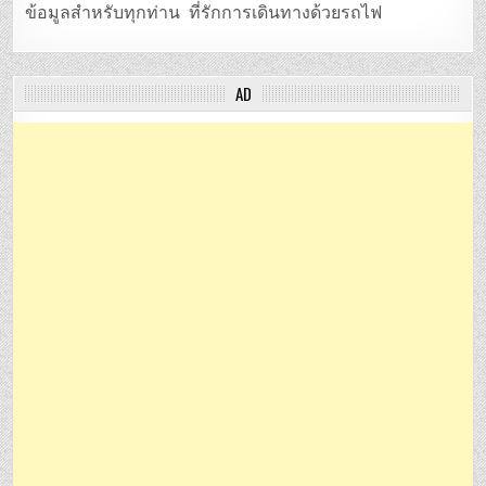
ข้อมูลสำหรับทุกท่าน ที่รักการเดินทางด้วยรถไฟ
AD