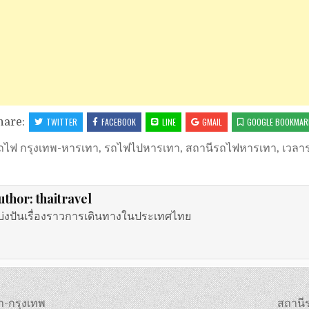
hare:
TWITTER
FACEBOOK
LINE
GMAIL
GOOGLE BOOKMAR
ถไฟ กรุงเทพ-หารเทา
,
รถไฟไปหารเทา
,
สถานีรถไฟหารเทา
,
เวลา
uthor:
thaitravel
บ่งปันเรื่องราวการเดินทางในประเทศไทย
า-กรุงเทพ
สถานี