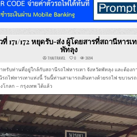
ที่ 171/172 หยุดรับ-ส่ง ผู้โดยสารที่สถานีหารเท
พัทลุง
THAITRAVEL
0
3694
! สำหรับท่านที่อยู่ใกล้กับสถานีรถไฟหารเทา จังหวัดพัทลุง และต้อง
ีรถไฟหารเทาแห่งนี้ วันนี้ท่านสามารถเดินทางด้วยรถไฟ ขบวนรถเร
หงโกลก – กรุงเทพ ได้แล้ว