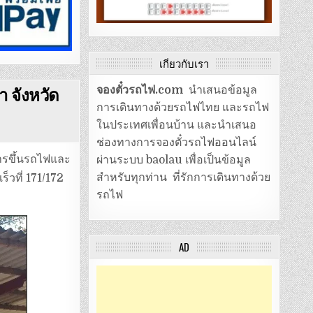
เกี่ยวกับเรา
า จังหวัด
จองตั๋วรถไฟ.com
นำเสนอข้อมูล
การเดินทางด้วยรถไฟไทย และรถไฟ
ในประเทศเพื่อนบ้าน และนำเสนอ
ช่องทางการจองตั๋วรถไฟออนไลน์
การขึ้นรถไฟและ
ผ่านระบบ baolau เพื่อเป็นข้อมูล
สำหรับทุกท่าน ที่รักการเดินทางด้วย
็วที่ 171/172
รถไฟ
AD