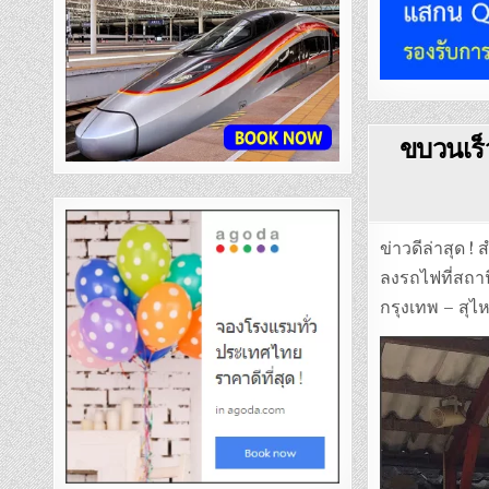
ขบวนเร็ว
ข่าวดีล่าสุด 
ลงรถไฟที่สถาน
กรุงเทพ – สุไ