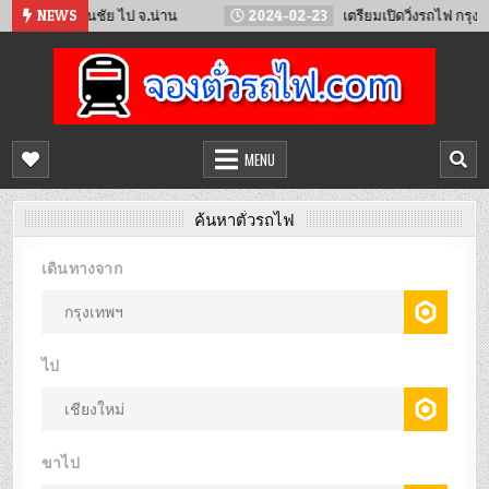
Skip
นชัย ไป จ.น่าน
NEWS
2024-02-23
เตรียมเปิดวิ่งรถไฟ กรุงเทพ – สถานีเว
to
content
จองตั๋วรถไฟออนไลน์
จำหน่ายตั๋วรถไฟล่วงหน้า จองได้ 24 ชั่วโมง
MENU
ค้นหาตั๋วรถไฟ