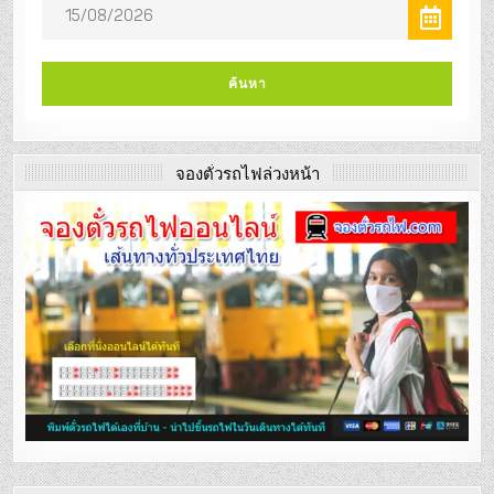
จองตั๋วรถไฟล่วงหน้า