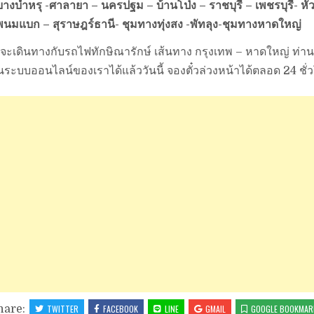
บางบำหรุ -ศาลายา – นครปฐม – บ้านโป่ง – ราชบุรี – เพชรบุรี- หั
นมแบก – สุราษฎร์ธานี- ชุมทางทุ่งสง -พัทลุง-ชุมทางหาดใหญ่
ที่จะเดินทางกับรถไฟทักษิณารักษ์ เส้นทาง กรุงเทพ – หาดใหญ่ ท
่านระบบออนไลน์ของเราได้แล้ววันนี้ จองตั๋วล่วงหน้าได้ตลอด 24 ชั่
hare:
TWITTER
FACEBOOK
LINE
GMAIL
GOOGLE BOOKMAR