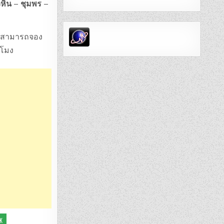
วหิน – ชุมพร –
่านสามารถจอง
วโมง
K