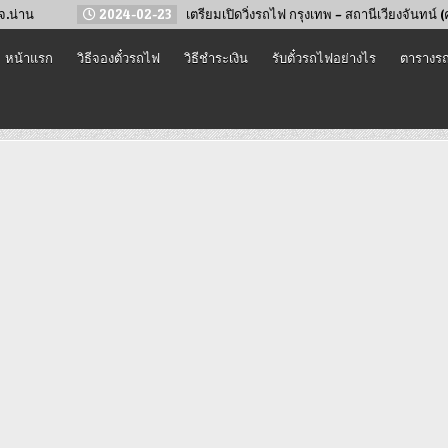
2024-02-23
เตรียมเปิดวิ่งรถไฟ กรุงเทพ – สถานีเวียงจันทน์ (คำสะหวาด) ปร
หน้าแรก
วิธีจองตั๋วรถไฟ
วิธีชำระเงิน
รับตั๋วรถไฟอย่างไร
ตารางรถ