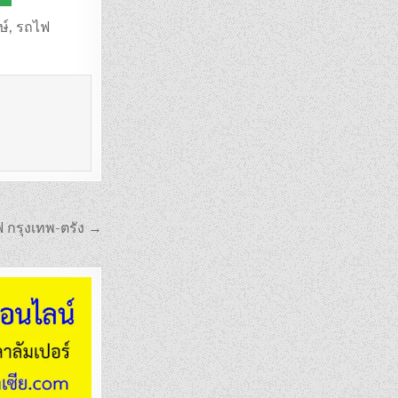
ษ์
,
รถไฟ
ฟ กรุงเทพ-ตรัง →