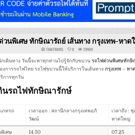
ด่วนพิเศษ ทักษิณารัถย์ เส้นทาง กรุงเทพ-หาด
THAITRAVEL
0
29909
 นักเดินทาง วันนี้จะพาทุกท่านไปรู้จักกับขบวน
รถไฟด่วนพิเศษทักษิ
ของการรถไฟไทย รถไฟขบวนนี้ให้บริการในเส้นทาง
กรุงเทพ – หา
ริการทุกวัน
ินรถไฟทักษิณารักษ์
ะเภทรถ
เวลาออก : สถานีกลางกรุงเทพอภิ
เวลาถึง : ช
วัฒน์
หาดใหญ่
นพิเศษ
14.50
07.25