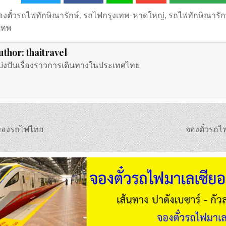
องตั๋วรถไฟทักษิณารักษ์
,
รถไฟกรุงเทพ-หาดใหญ่
,
รถไฟทักษิณารัก
เทพ
uthor:
thaitravel
บ่งปันเรื่องราวการเดินทางในประเทศไทย
ทของรถไฟไทย
จองตั๋วรถไ