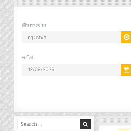
Search
for: