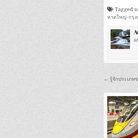
Tagged
จ
หาดใหญ่-กรุง
A
แ
แนะแนว
← รู้จักประเภ
เรื่อง