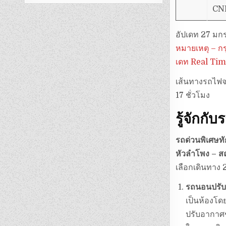
CN
อัปเดท 27 ม
หมายเหตุ – กร
เดท Real Ti
เส้นทางรถไฟจ
17 ชั่วโมง
รู้จักกั
รถด่วนพิเศษท
หัวลำโพง – 
เลือกเดินทาง 2
รถนอนปรับ
เป็นห้องโดย
ปรับอากาศช