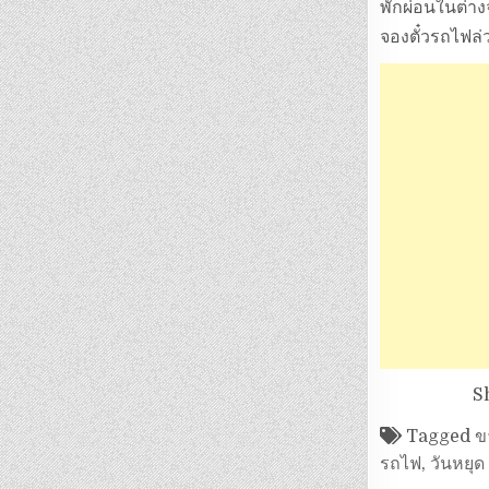
พักผ่อนในต่าง
จองตั๋วรถไฟล
S
Tagged
ข
รถไฟ
,
วันหยุด