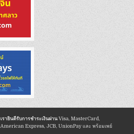
เรายินดีรับการชำระเงินผ่าน
Visa, MasterCard,
American Express, JCB, UnionPay และ พร้อมเพย์