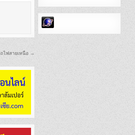
างรถไฟสายเหนือ →