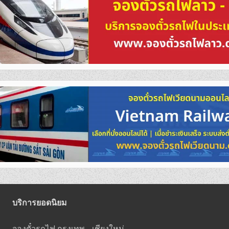
บริการยอดนิยม
จองตั๋วรถไฟ กรุงเทพ - เชียงใหม่