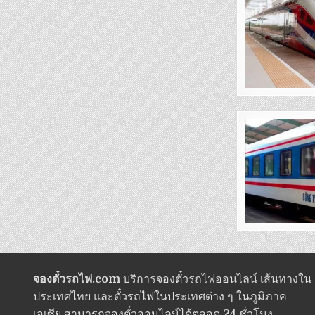
จองตั๋วรถไฟ.com
บริการจองตั๋วรถไฟออนไลน์ เส้นทางใน
ประเทศไทย และตั๋วรถไฟในประเทศต่าง ๆ ในภูมิภาค
เอเซีย สามารถจองตั๋วออนไลน์ได้ตลอด 24 ชั่วโมง