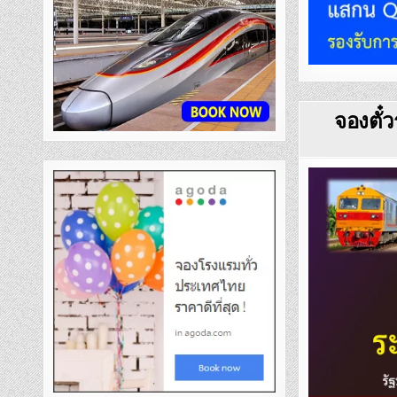
จองตั๋