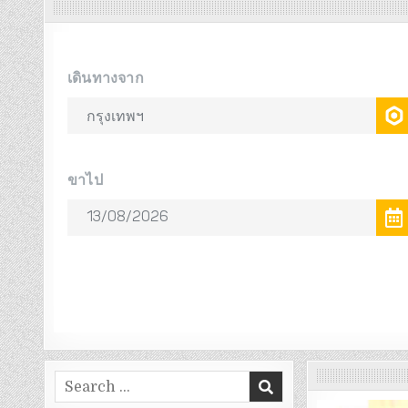
Search
for: