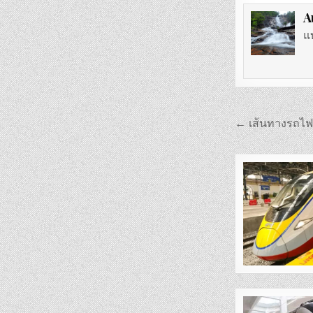
A
แ
แนะแนว
← เส้นทางรถไฟ
เรื่อง