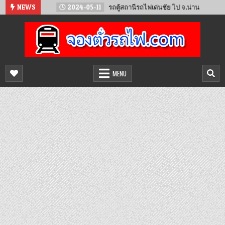
Skip
น์
NEWS
2024-05-11
รถตู้สถานีรถไฟเด่นชัย ไป จ.น่าน
2024-0
to
content
จองตั๋วรถไฟออนไลน์
จำหน่ายตั๋วรถไฟล่วงหน้า จองได้ 24 ชั่วโมง
MENU