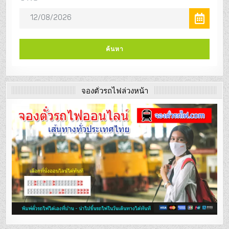
จองตั๋วรถไฟล่วงหน้า