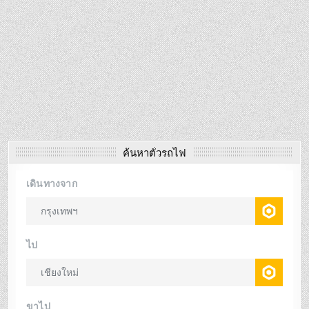
ค้นหาตั๋วรถไฟ