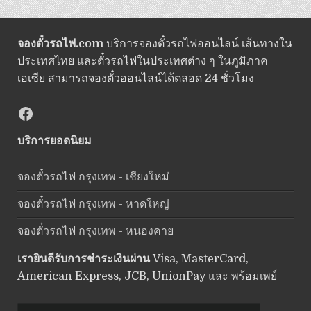
จองตั๋วรถไฟ.com
บริการจองตั๋วรถไฟออนไลน์ เส้นทางใน
ประเทศไทย และตั๋วรถไฟในประเทศต่าง ๆ ในภูมิภาค
เอเซีย สามารถจองตั๋วออนไลน์ได้ตลอด 24 ชั่วโมง
Facebook
บริการยอดนิยม
จองตั๋วรถไฟ กรุงเทพ - เชียงใหม่
จองตั๋วรถไฟ กรุงเทพ - หาดใหญ่
จองตั๋วรถไฟ กรุงเทพ - หนองคาย
เรายินดีรับการชำระเงินผ่าน
Visa, MasterCard,
American Express, JCB, UnionPay และ พร้อมเพย์