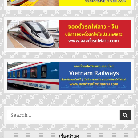
Search
for:
เรื่องล่าสุด