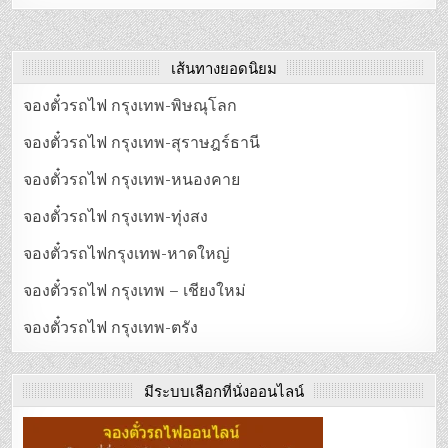
เส้นทางยอดนิยม
จองตั๋วรถไฟ กรุงเทพ-พิษณุโลก
จองตั๋วรถไฟ กรุงเทพ-สุราษฎร์ธานี
จองตั๋วรถไฟ กรุงเทพ-หนองคาย
จองตั๋วรถไฟ กรุงเทพ-ทุ่งสง
จองตั๋วรถไฟกรุงเทพ-หาดใหญ่
จองตั๋วรถไฟ กรุงเทพ – เชียงใหม่
จองตั๋วรถไฟ กรุงเทพ-ตรัง
มีระบบเลือกที่นั่งออนไลน์