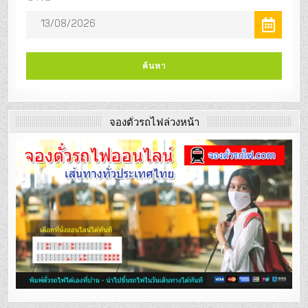
จองตั๋วรถไฟล่วงหน้า