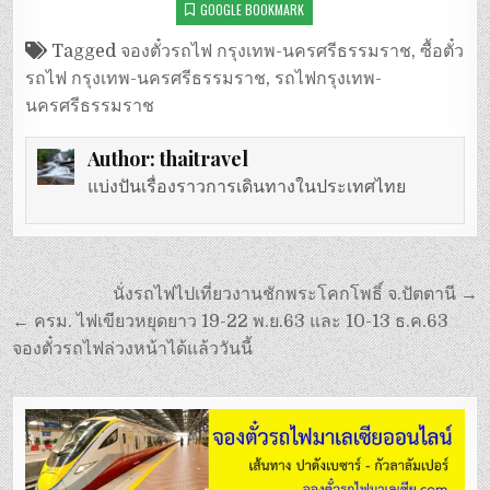
GOOGLE BOOKMARK
Tagged
จองตั๋วรถไฟ กรุงเทพ-นครศรีธรรมราช
,
ซื้อตั๋ว
รถไฟ กรุงเทพ-นครศรีธรรมราช
,
รถไฟกรุงเทพ-
นครศรีธรรมราช
Author:
thaitravel
แบ่งปันเรื่องราวการเดินทางในประเทศไทย
แนะแนว
นั่งรถไฟไปเที่ยวงานชักพระโคกโพธิ์ จ.ปัตตานี →
เรื่อง
← ครม. ไฟเขียวหยุดยาว 19-22 พ.ย.63 และ 10-13 ธ.ค.63
จองตั๋วรถไฟล่วงหน้าได้แล้ววันนี้