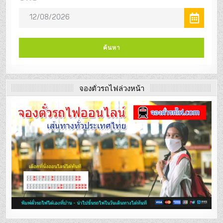
จองตั๋วรถไฟล่วงหน้า