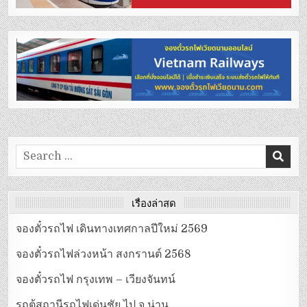
Search
for:
เรื่องล่าสุด
จองตั๋วรถไฟ เดินทางเทศกาลปีใหม่ 2569
จองตั๋วรถไฟล่วงหน้า สงกรานต์ 2568
จองตั๋วรถไฟ กรุงเทพ – เวียงจันทน์
รถตู้สถานีรถไฟเด่นชัย ไป จ.น่าน