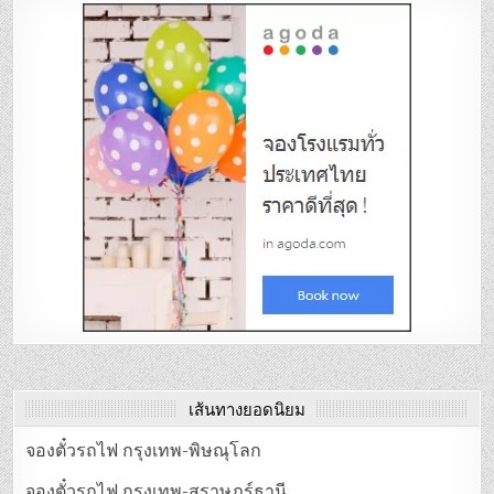
เส้นทางยอดนิยม
จองตั๋วรถไฟ กรุงเทพ-พิษณุโลก
จองตั๋วรถไฟ กรุงเทพ-สุราษฎร์ธานี