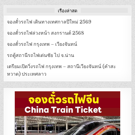
เรื่องล่าสุด
จองตั๋วรถไฟ เดินทางเทศกาลปีใหม่ 2569
จองตั๋วรถไฟล่วงหน้า สงกรานต์ 2568
จองตั๋วรถไฟ กรุงเทพ – เวียงจันทน์
รถตู้สถานีรถไฟเด่นชัย ไป จ.น่าน
เตรียมเปิดวิ่งรถไฟ กรุงเทพ – สถานีเวียงจันทน์ (คำสะ
หวาด) ประเทศลาว