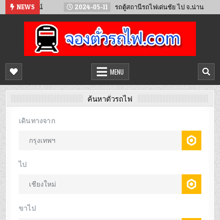
Skip
ยงจันทน์
NEWS
2024-05-11
รถตู้สถานีรถไฟเด่นชัย ไป จ.น่าน
20
to
content
จองตั๋วรถไฟออนไลน์
จำหน่ายตั๋วรถไฟล่วงหน้า จองได้ 24 ชั่วโมง
MENU
ค้นหาตั๋วรถไฟ