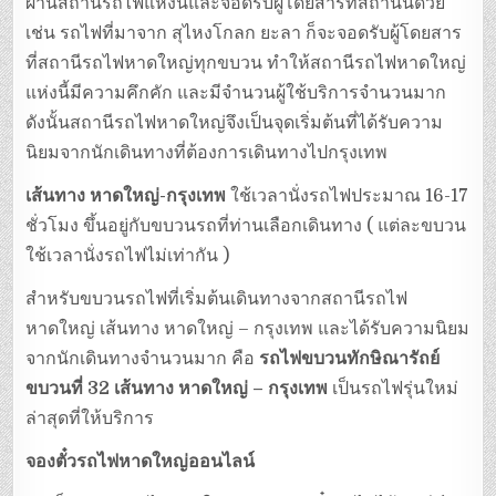
ผ่านสถานีรถไฟแห่งนี้และจอดรับผู้โดยสารที่สถานีนี้ด้วย
เช่น รถไฟที่มาจาก สุไหงโกลก ยะลา ก็จะจอดรับผู้โดยสาร
ที่สถานีรถไฟหาดใหญ่ทุกขบวน ทำให้สถานีรถไฟหาดใหญ่
แห่งนี้มีความคึกคัก และมีจำนวนผู้ใช้บริการจำนวนมาก
ดังนั้นสถานีรถไฟหาดใหญ่จึงเป็นจุดเริ่มต้นที่ได้รับความ
นิยมจากนักเดินทางที่ต้องการเดินทางไปกรุงเทพ
เส้นทาง หาดใหญ่-กรุงเทพ
ใช้เวลานั่งรถไฟประมาณ 16-17
ชั่วโมง ขึ้นอยู่กับขบวนรถที่ท่านเลือกเดินทาง ( แต่ละขบวน
ใช้เวลานั่งรถไฟไม่เท่ากัน )
สำหรับขบวนรถไฟที่เริ่มต้นเดินทางจากสถานีรถไฟ
หาดใหญ่ เส้นทาง หาดใหญ่ – กรุงเทพ และได้รับความนิยม
จากนักเดินทางจำนวนมาก คือ
รถไฟขบวนทักษิณารัถย์
ขบวนที่ 32 เส้นทาง หาดใหญ่ – กรุงเทพ
เป็นรถไฟรุ่นใหม่
ล่าสุดที่ให้บริการ
จองตั๋วรถไฟหาดใหญ่ออนไลน์