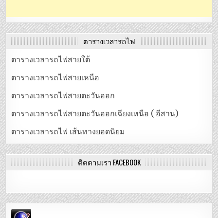
ตารางเวลารถไฟ
ตารางเวลารถไฟสายใต้
ตารางเวลารถไฟสายเหนือ
ตารางเวลารถไฟสายตะวันออก
ตารางเวลารถไฟสายตะวันออกเฉียงเหนือ ( อีสาน)
ตารางเวลารถไฟ เส้นทางยอดนิยม
ติดตามเรา FACEBOOK