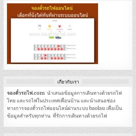
เกี่ยวกับเรา
จองตั๋วรถไฟ.com
นำเสนอข้อมูลการเดินทางด้วยรถไฟ
ไทย และรถไฟในประเทศเพื่อนบ้าน และนำเสนอช่อง
ทางการจองตั๋วรถไฟออนไลน์ผ่านระบบ baolau เพื่อเป็น
ข้อมูลสำหรับทุกท่าน ที่รักการเดินทางด้วยรถไฟ