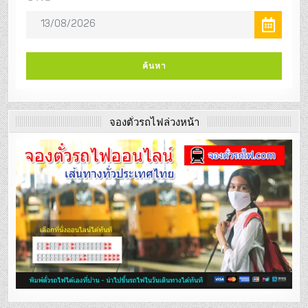
จองตั๋วรถไฟล่วงหน้า