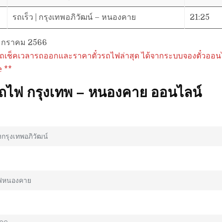
รถเร็ว | กรุงเทพอภิวัฒน์ – หนองคาย
21:25
 มกราคม 2566
ถเช็คเวลารถออกและราคาตั๋วรถไฟล่าสุด ได้จากระบบจองตั๋วออนไล
e **
รถไฟ กรุงเทพ – หนองคาย ออนไลน์