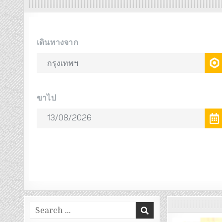
Search
for: