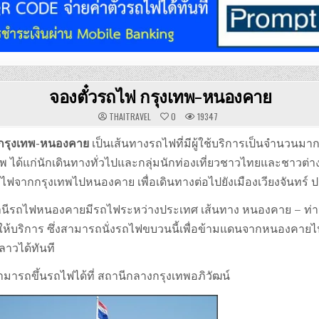
จองตั๋วรถไฟ กรุงเทพ-หนองคาย
THAITRAVEL
0
19347
กรุงเทพ-หนองคาย
เป็นเส้นทางรถไฟที่มีผู้ใช้บริการเป็นจำนวนมาก
 ได้แก่นักเดินทางทั่วไปและกลุ่มนักท่องเที่ยวชาวไทยและชาวต่
ไฟจากกรุงเทพไปหนองคาย เพื่อเดินทางต่อไปยังเมืองเวียงจันทร์
สถานีรถไฟหนองคายมีรถไฟระหว่างประเทศ เส้นทาง หนองคาย – ท่า
ห้บริการ ซึ่งสามารถนั่งรถไฟขบวนนี้เพื่อข้ามแดนจากหนองคายไป
ลาวได้ทันที
มารถขึ้นรถไฟได้ที่ สถานีกลางกรุงเทพอภิวัฒน์