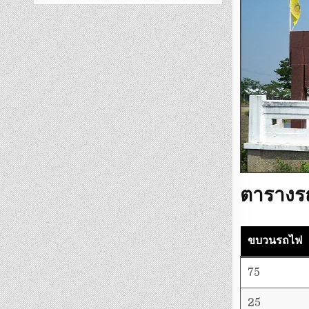
ตารางร
ขบวนรถไฟ
75
25