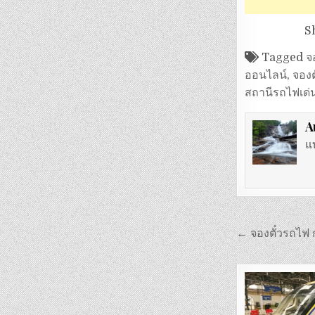
S
Tagged
จ
ออนไลน์
,
จองต
สถานีรถไฟเด่
A
แ
แนะแนว
← จองตั๋วรถไฟ 
เรื่อง