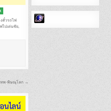
K
งตั๋วรถไฟ
ฟไปเด่นชัย
,
งเทพ-พิษณุโลก →