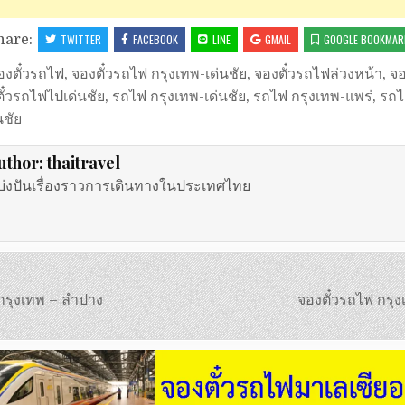
hare:
TWITTER
FACEBOOK
LINE
GMAIL
GOOGLE BOOKMAR
องตั๋วรถไฟ
,
จองตั๋วรถไฟ กรุงเทพ-เด่นชัย
,
จองตั๋วรถไฟล่วงหน้า
,
จอ
ั๋วรถไฟไปเด่นชัย
,
รถไฟ กรุงเทพ-เด่นชัย
,
รถไฟ กรุงเทพ-แพร่
,
รถไ
นชัย
uthor:
thaitravel
บ่งปันเรื่องราวการเดินทางในประเทศไทย
กรุงเทพ – ลำปาง
จองตั๋วรถไฟ กรุ