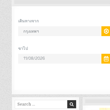
Search
for: