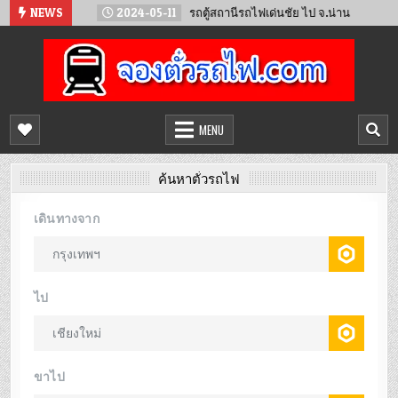
Skip
ันทน์
NEWS
2024-05-11
รถตู้สถานีรถไฟเด่นชัย ไป จ.น่าน
2024
to
content
จองตั๋วรถไฟออนไลน์
จำหน่ายตั๋วรถไฟล่วงหน้า จองได้ 24 ชั่วโมง
MENU
ค้นหาตั๋วรถไฟ