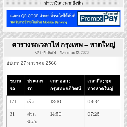
ชำระเงินสะดวกยิ่งขึ้น
ตารางรถเวลาไฟ กรุงเทพ – หาดใหญ่
THAITRAVEL
ตุลาคม 12, 2020
อัปเดท 27 มกราคม 2566
ขบวน
ประเภท
เวลาออก :
เวลาถึง : ชุม
รถ
รถ
กรุงเทพอภิวัฒน์
ทางหาดใหญ่
171
เร็ว
13:10
06:34
31
ด่วน
14:50
07:25
พิเศษ