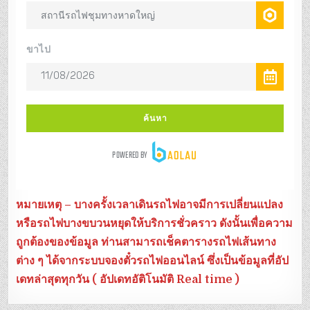
หมายเหตุ – บางครั้งเวลาเดินรถไฟอาจมีการเปลี่ยนแปลง
หรือรถไฟบางขบวนหยุดให้บริการชั่วคราว ดังนั้นเพื่อความ
ถูกต้องของข้อมูล ท่านสามารถเช็คตารางรถไฟเส้นทาง
ต่าง ๆ ได้จากระบบจองตั๋วรถไฟออนไลน์ ซึ่งเป็นข้อมูลที่อัป
เดทล่าสุดทุกวัน ( อัปเดทอัติโนมัติ Real time )