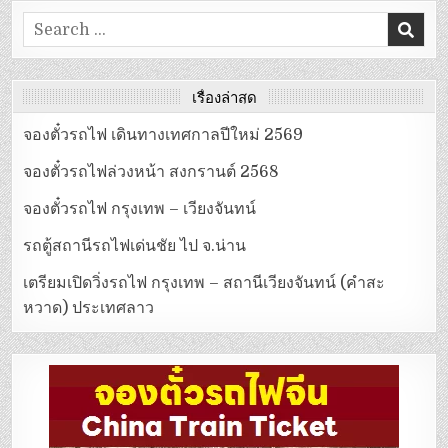
Search
for:
เรื่องล่าสุด
จองตั๋วรถไฟ เดินทางเทศกาลปีใหม่ 2569
จองตั๋วรถไฟล่วงหน้า สงกรานต์ 2568
จองตั๋วรถไฟ กรุงเทพ – เวียงจันทน์
รถตู้สถานีรถไฟเด่นชัย ไป จ.น่าน
เตรียมเปิดวิ่งรถไฟ กรุงเทพ – สถานีเวียงจันทน์ (คำสะ
หวาด) ประเทศลาว