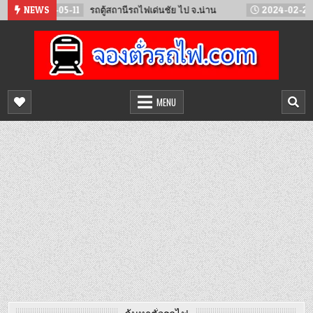
Skip
2024-05-11
NEWS
รถตู้สถานีรถไฟเด่นชัย ไป จ.น่าน
2024-02-23
เตรี
to
content
จองตั๋วรถไฟออนไลน์
จำหน่ายตั๋วรถไฟล่วงหน้า จองได้ 24 ชั่วโมง
MENU