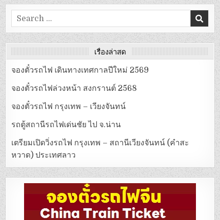
Search
for:
เรื่องล่าสุด
จองตั๋วรถไฟ เดินทางเทศกาลปีใหม่ 2569
จองตั๋วรถไฟล่วงหน้า สงกรานต์ 2568
จองตั๋วรถไฟ กรุงเทพ – เวียงจันทน์
รถตู้สถานีรถไฟเด่นชัย ไป จ.น่าน
เตรียมเปิดวิ่งรถไฟ กรุงเทพ – สถานีเวียงจันทน์ (คำสะ
หวาด) ประเทศลาว