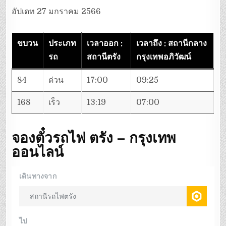
อัปเดท 27 มกราคม 2566
ขบวน
ประเภท
เวลาออก :
เวลาถึง : สถานีกลาง
รถ
สถานีตรัง
กรุงเทพอภิวัฒน์
84
ด่วน
17:00
09:25
168
เร็ว
13:19
07:00
จองตั๋วรถไฟ ตรัง – กรุงเทพ
ออนไลน์