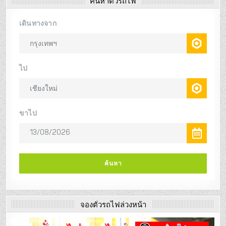
ค้นหาตั๋วรถไฟ
จองตั๋วรถไฟล่วงหน้า