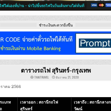
ชำระเงินสะดวกยิ่งขึ้น
ตารางรถไฟ สุรินทร์-กรุงเทพ
THAITRAVEL
ธันวาคม 21, 2020
มกราคม 2566
ระเภท
เวลาออก : สถานีรถไฟ
เวลาถึง : สถานีกลางก
ถ
สุรินทร์
วัฒน์