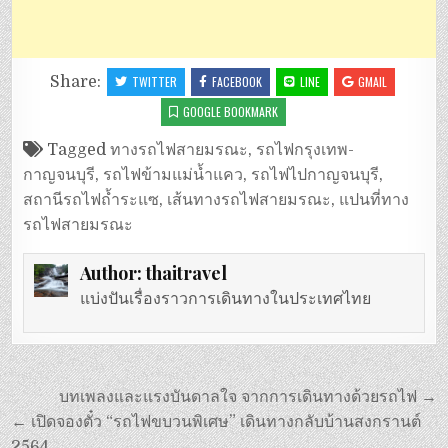
Share:
TWITTER
FACEBOOK
LINE
GMAIL
GOOGLE BOOKMARK
Tagged
ทางรถไฟสายมรณะ
,
รถไฟกรุงเทพ-
กาญจนบุรี
,
รถไฟข้ามแม่น้ำแคว
,
รถไฟไปกาญจนบุรี
,
สถานีรถไฟถ้ำระแซ
,
เส้นทางรถไฟสายมรณะ
,
แปนที่ทาง
รถไฟสายมรณะ
Author:
thaitravel
แบ่งปันเรื่องราวการเดินทางในประเทศไทย
แนะแนว
บทเพลงและแรงบันดาลใจ จากการเดินทางด้วยรถไฟ →
เรื่อง
← เปิดจองตั๋ว “รถไฟขบวนพิเศษ” เดินทางกลับบ้านสงกรานต์
2564