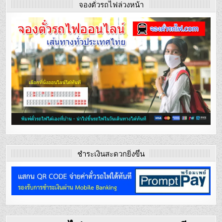
จองตั๋วรถไฟล่วงหน้า
ชำระเงินสะดวกยิ่งขึ้น