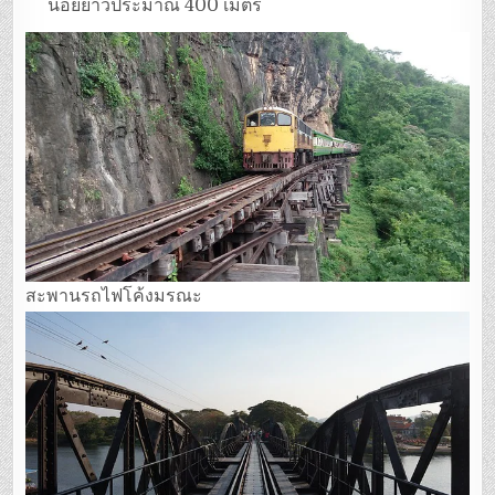
น้อยยาวประมาณ 400 เมตร
สะพานรถไฟโค้งมรณะ