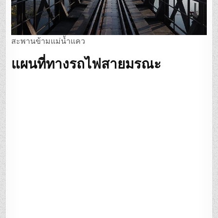
สะพานข้ามแม่น้ำแคว
แผนที่ทางรถไฟสายมรณะ