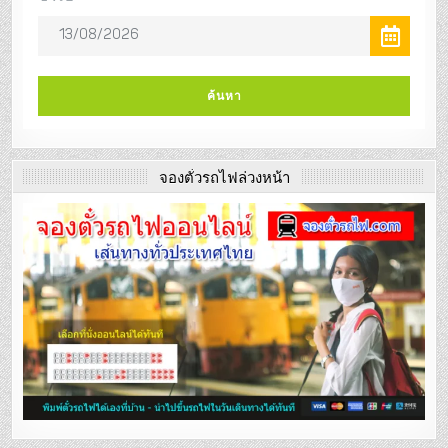
จองตั๋วรถไฟล่วงหน้า