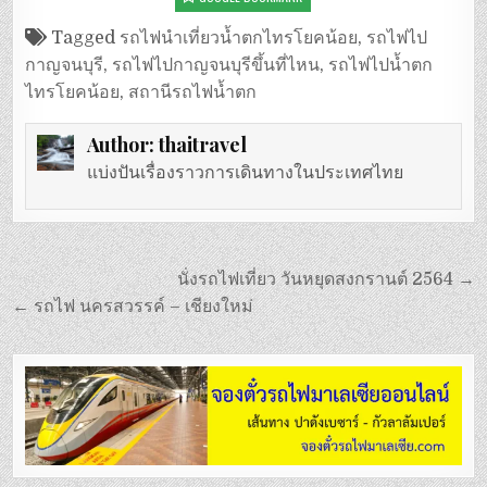
Tagged
รถไฟนำเที่ยวน้ำตกไทรโยคน้อย
,
รถไฟไป
กาญจนบุรี
,
รถไฟไปกาญจนบุรีขึ้นที่ไหน
,
รถไฟไปน้ำตก
ไทรโยคน้อย
,
สถานีรถไฟน้ำตก
Author:
thaitravel
แบ่งปันเรื่องราวการเดินทางในประเทศไทย
แนะแนว
นั่งรถไฟเที่ยว วันหยุดสงกรานต์ 2564 →
เรื่อง
← รถไฟ นครสวรรค์ – เชียงใหม่