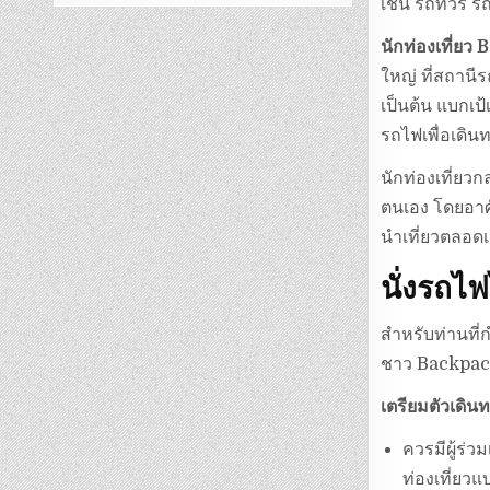
เช่น รถทัวร์ ร
นักท่องเที่ย
ใหญ่ ที่สถานี
เป็นต้น แบกเป้
รถไฟเพื่อเดิน
นักท่องเที่ยวก
ตนเอง โดยอาศัย
นำเที่ยวตลอดเ
นั่งรถไ
สำหรับท่านที่
ชาว Backpacke
เตรียมตัวเดิ
ควรมีผู้ร่ว
ท่องเที่ยวแ