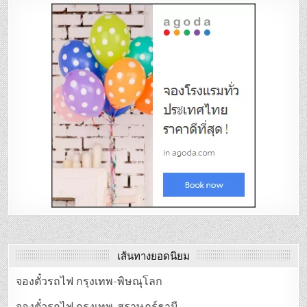
เส้นทางยอดนิยม
จองตั๋วรถไฟ กรุงเทพ-พิษณุโลก