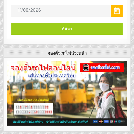
จองตั๋วรถไฟล่วงหน้า