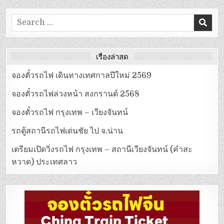
Search
for:
เรื่องล่าสุด
จองตั๋วรถไฟ เดินทางเทศกาลปีใหม่ 2569
จองตั๋วรถไฟล่วงหน้า สงกรานต์ 2568
จองตั๋วรถไฟ กรุงเทพ – เวียงจันทน์
รถตู้สถานีรถไฟเด่นชัย ไป จ.น่าน
เตรียมเปิดวิ่งรถไฟ กรุงเทพ – สถานีเวียงจันทน์ (คำสะ
หวาด) ประเทศลาว