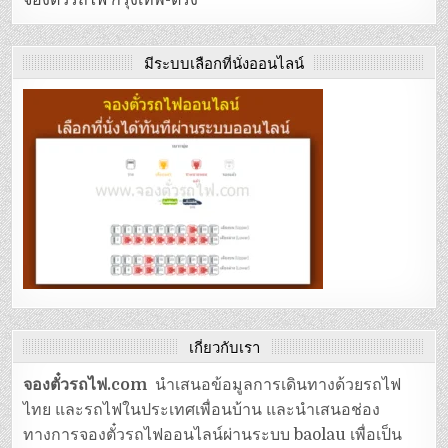
มีระบบเลือกที่นั่งออนไลน์
เกี่ยวกับเรา
จองตั๋วรถไฟ.com
นำเสนอข้อมูลการเดินทางด้วยรถไฟ
ไทย และรถไฟในประเทศเพื่อนบ้าน และนำเสนอช่อง
ทางการจองตั๋วรถไฟออนไลน์ผ่านระบบ baolau เพื่อเป็น