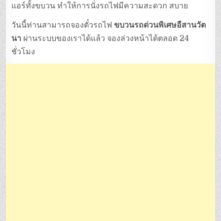
แอร์ทั้งขบวน ทำให้การนั่งรถไฟมีความสะดวก สบาย
วันนี้ท่านสามารถจองตั๋วรถไฟ
ขบวนรถด่วนพิเศษอีสานวัต
นา
ผ่านระบบของเราได้แล้ว จองล่วงหน้าได้ตลอด 24
ชั่วโมง