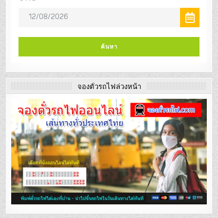
จองตั๋วรถไฟล่วงหน้า