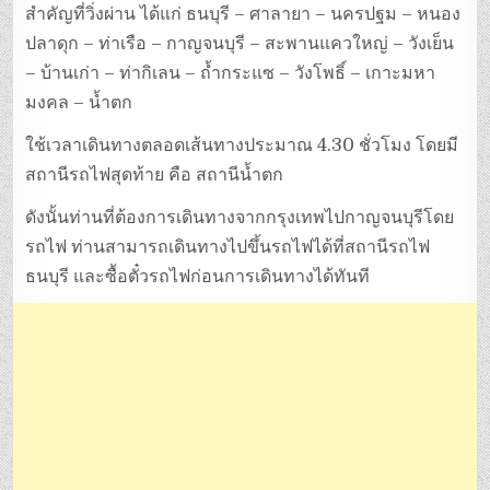
สำคัญที่วิ่งผ่าน ได้แก่ ธนบุรี – ศาลายา – นครปฐม – หนอง
ปลาดุก – ท่าเรือ – กาญจนบุรี – สะพานแควใหญ่ – วังเย็น
– บ้านเก่า – ท่ากิเลน – ถ้ำกระแซ – วังโพธิ์ – เกาะมหา
มงคล – น้ำตก
ใช้เวลาเดินทางตลอดเส้นทางประมาณ 4.30 ชั่วโมง โดยมี
สถานีรถไฟสุดท้าย คือ สถานีน้ำตก
ดังนั้นท่านที่ต้องการเดินทางจากกรุงเทพไปกาญจนบุรีโดย
รถไฟ ท่านสามารถเดินทางไปขึ้นรถไฟได้ที่สถานีรถไฟ
ธนบุรี และซื้อตั๋วรถไฟก่อนการเดินทางได้ทันที