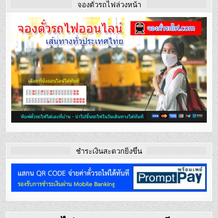
จองตั๋วรถไฟล่วงหน้า
ชำระเงินสะดวกยิ่งขึ้น