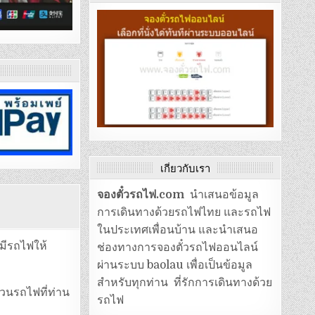
เกี่ยวกับเรา
จองตั๋วรถไฟ.com
นำเสนอข้อมูล
การเดินทางด้วยรถไฟไทย และรถไฟ
ในประเทศเพื่อนบ้าน และนำเสนอ
มีรถไฟให้
ช่องทางการจองตั๋วรถไฟออนไลน์
ผ่านระบบ baolau เพื่อเป็นข้อมูล
สำหรับทุกท่าน ที่รักการเดินทางด้วย
บวนรถไฟที่ท่าน
รถไฟ