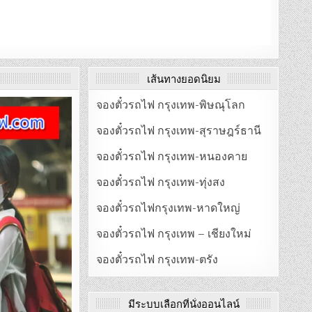
เส้นทางยอดนิยม
จองตั๋วรถไฟ กรุงเทพ-พิษณุโลก
จองตั๋วรถไฟ กรุงเทพ-สุราษฎร์ธานี
จองตั๋วรถไฟ กรุงเทพ-หนองคาย
จองตั๋วรถไฟ กรุงเทพ-ทุ่งสง
จองตั๋วรถไฟกรุงเทพ-หาดใหญ่
จองตั๋วรถไฟ กรุงเทพ – เชียงใหม่
จองตั๋วรถไฟ กรุงเทพ-ตรัง
มีระบบเลือกที่นั่งออนไลน์