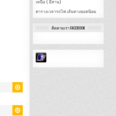
เหนือ ( อีสาน)
ตารางเวลารถไฟ เส้นทางยอดนิยม
ติดตามเรา FACEBOOK