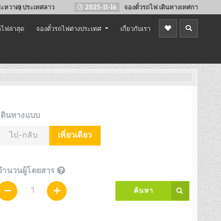
ทศลาว
2025-11-16
จองตั๋วรถไฟ เดินทางเทศกาลปีใหม่ 2569
ไฟล่าสุด
จองตั๋วรถไฟต่างประเทศ
เกี่ยวกับเรา