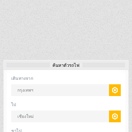
ค้นหาตั๋วรถไฟ