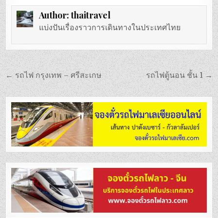
Author:
thaitravel
แบ่งปันเรื่องราวการเดินทางในประเทศไทย
แนะแนว
← รถไฟ กรุงเทพ – ศรีสะเกษ
รถไฟตู้นอน ชั้น 1 →
เรื่อง