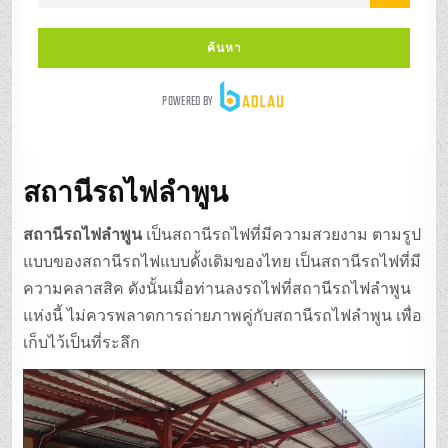
สถานีรถไฟลำพูน
สถานีรถไฟลำพูน
เป็นสถานีรถไฟที่มีความสวยงาม ตามรูป
แบบของสถานีรถไฟแบบดั้งเดิมของไทย เป็นสถานีรถไฟที่มี
ความคลาสสิค ดังนั้นเมื่อท่านลงรถไฟที่สถานีรถไฟลำพูน
แห่งนี้ ไม่ควรพลาดการถ่ายภาพคู่กับสถานีรถไฟลำพูน เพื่อ
เก็บไว้เป็นที่ระลึก