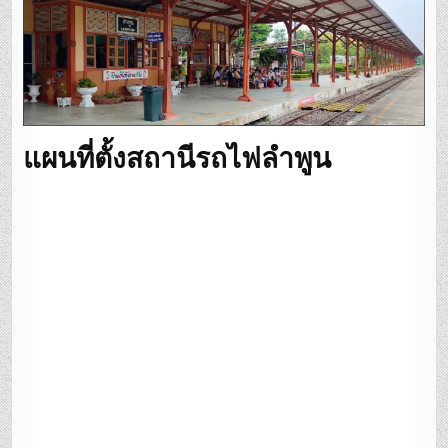
แผนที่ตั้งสถานีรถไฟลำพูน