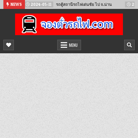
Skip
NEWS
2024-05-11
รถตู้สถานีรถไฟเด่นชัย ไป จ.น่าน
2024-02-23
to
content
จองตั๋วรถไฟออนไลน์
จำหน่ายตั๋วรถไฟล่วงหน้า จองได้ 24 ชั่วโมง
MENU