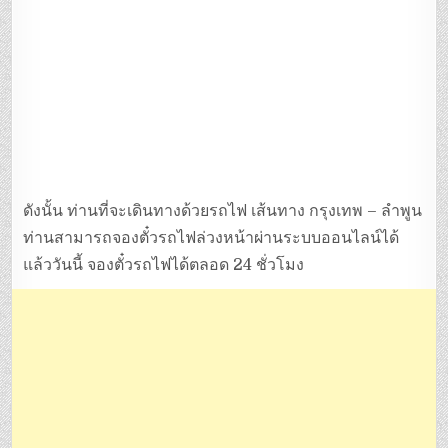
ดังนั้น ท่านที่จะเดินทางด้วยรถไฟ เส้นทาง กรุงเทพ – ลำพูน
ท่านสามารถจองตั๋วรถไฟล่วงหน้าผ่านระบบออนไลน์ได้
แล้ววันนี้ จองตั๋วรถไฟได้ตลอด 24 ชั่วโมง