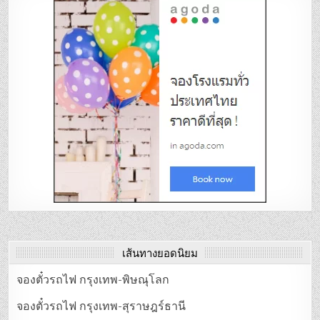
เส้นทางยอดนิยม
จองตั๋วรถไฟ กรุงเทพ-พิษณุโลก
จองตั๋วรถไฟ กรุงเทพ-สุราษฎร์ธานี