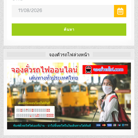
จองตั๋วรถไฟล่วงหน้า