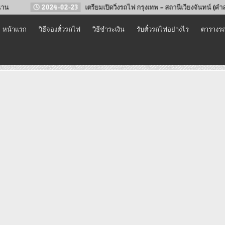
024-02-23
เตรียมเปิดวิ่งรถไฟ กรุงเทพ – สถานีเวียงจันทน์ (คำสะหวาด) ประเ
หน้าแรก
วิธีจองตั๋วรถไฟ
วิธีชำระเงิน
รับตั๋วรถไฟอย่างไร
ตารางรถ