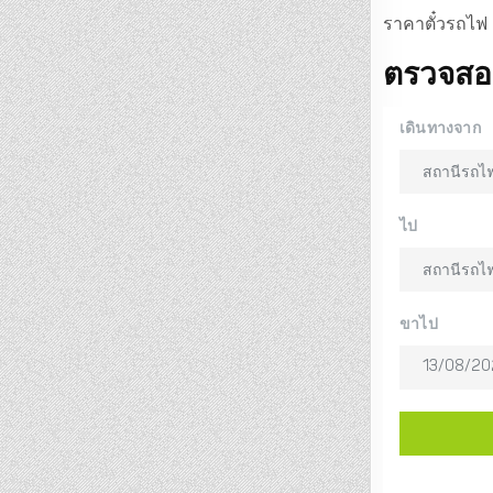
ราคาตั๋วรถไฟ
ตรวจสอ