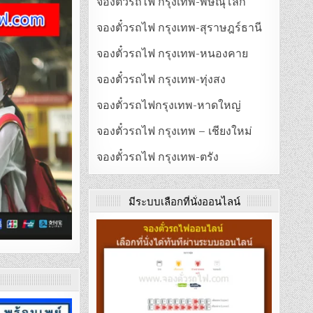
จองตั๋วรถไฟ กรุงเทพ-พิษณุโลก
จองตั๋วรถไฟ กรุงเทพ-สุราษฎร์ธานี
จองตั๋วรถไฟ กรุงเทพ-หนองคาย
จองตั๋วรถไฟ กรุงเทพ-ทุ่งสง
จองตั๋วรถไฟกรุงเทพ-หาดใหญ่
จองตั๋วรถไฟ กรุงเทพ – เชียงใหม่
จองตั๋วรถไฟ กรุงเทพ-ตรัง
มีระบบเลือกที่นั่งออนไลน์