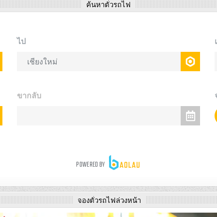
ค้นหาตั๋วรถไฟ
จองตั๋วรถไฟล่วงหน้า