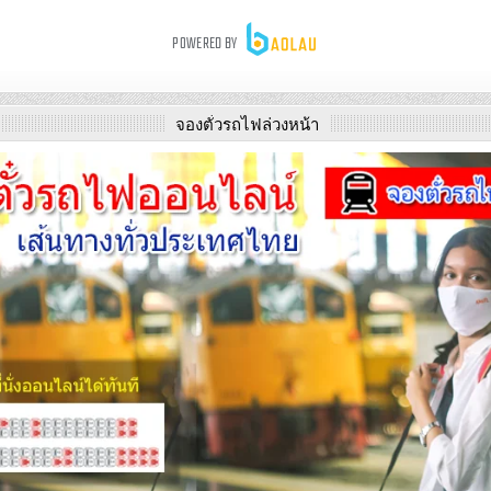
จองตั๋วรถไฟล่วงหน้า