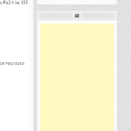
สั้น) รวม 115
AD
ับเวลาขบวนรถ