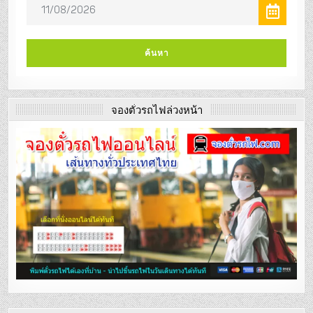
จองตั๋วรถไฟล่วงหน้า