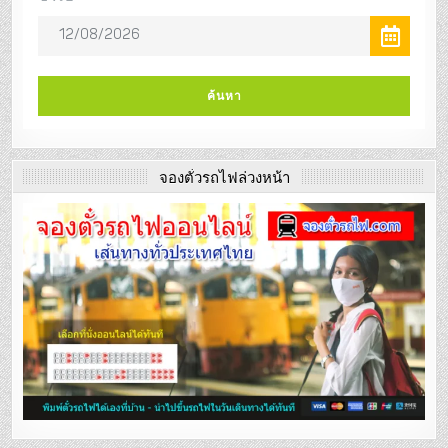
จองตั๋วรถไฟล่วงหน้า