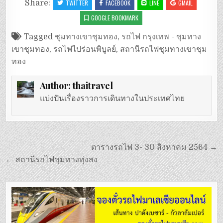
Share:
TWITTER
FACEBOOK
LINE
GMAIL
GOOGLE BOOKMARK
Tagged
ชุมทางเขาชุมทอง
,
รถไฟ กรุงเทพ - ชุมทาง
เขาชุมทอง
,
รถไฟไปร่อนพิบูลย์
,
สถานีรถไฟชุมทางเขาชุม
ทอง
Author:
thaitravel
แบ่งปันเรื่องราวการเดินทางในประเทศไทย
แนะแนว
ตารางรถไฟ 3- 30 สิงหาคม 2564 →
เรื่อง
← สถานีรถไฟชุมทางทุ่งสง