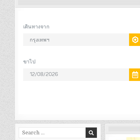
Search
for: