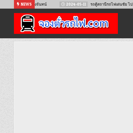
Skip
 – เวียงจันทน์
NEWS
2024-05-11
รถตู้สถานีรถไฟเด่นชัย ไป จ.น่าน
to
content
จองตั๋วรถไฟออนไลน์
จำหน่ายตั๋วรถไฟล่วงหน้า จองได้ 24 ชั่วโมง