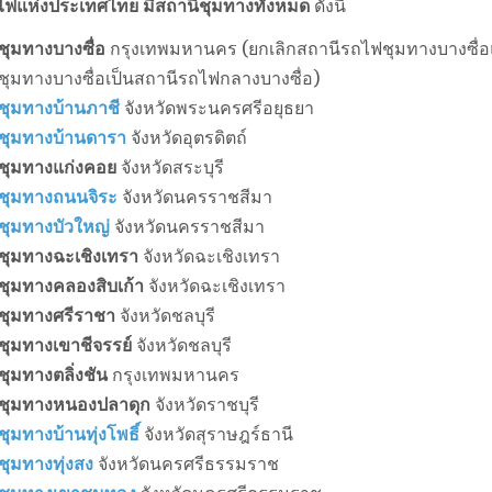
ถไฟแห่งประเทศไทย มีสถานีชุมทางทั้งหมด
ดังนี้
ุมทางบางซื่อ
กรุงเทพมหานคร (ยกเลิกสถานีรถไฟชุมทางบางซื่อแ
ุมทางบางซื่อเป็นสถานีรถไฟกลางบางซื่อ)
ชุมทางบ้านภาชี
จังหวัดพระนครศรีอยุธยา
ชุมทางบ้านดารา
จังหวัดอุตรดิตถ์
ชุมทางแก่งคอย
จังหวัดสระบุรี
ชุมทางถนนจิระ
จังหวัดนครราชสีมา
ชุมทางบัวใหญ่
จังหวัดนครราชสีมา
ชุมทางฉะเชิงเทรา
จังหวัดฉะเชิงเทรา
ชุมทางคลองสิบเก้า
จังหวัดฉะเชิงเทรา
ชุมทางศรีราชา
จังหวัดชลบุรี
ุมทางเขาชีจรรย์
จังหวัดชลบุรี
ุมทางตลิ่งชัน
กรุงเทพมหานคร
ชุมทางหนองปลาดุก
จังหวัดราชบุรี
ุมทางบ้านทุ่งโพธิ์
จังหวัดสุราษฎร์ธานี
ุมทางทุ่งสง
จังหวัดนครศรีธรรมราช