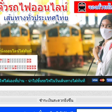
ชำระเงินสะดวกยิ่งขึ้น