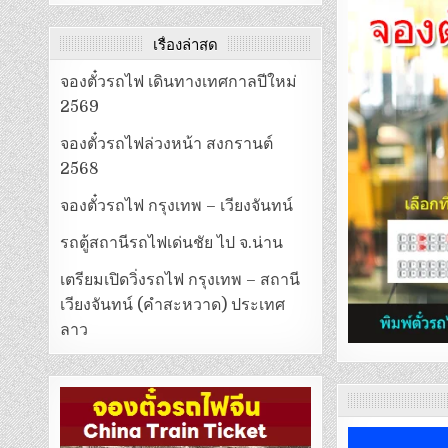
เรื่องล่าสุด
จองตั๋วรถไฟ เดินทางเทศกาลปีใหม่
2569
จองตั๋วรถไฟล่วงหน้า สงกรานต์
2568
จองตั๋วรถไฟ กรุงเทพ – เวียงจันทน์
รถตู้สถานีรถไฟเด่นชัย ไป จ.น่าน
เตรียมเปิดวิ่งรถไฟ กรุงเทพ – สถานี
เวียงจันทน์ (คำสะหวาด) ประเทศ
ลาว