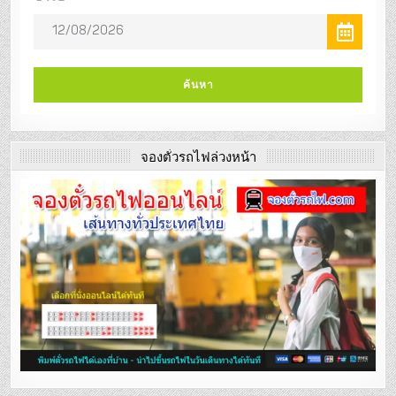
จองตั๋วรถไฟล่วงหน้า