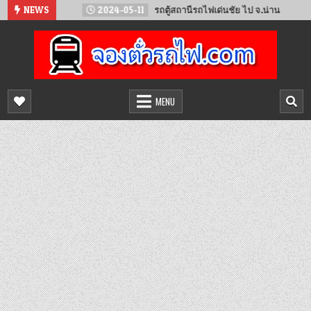
Skip
วียงจันทน์
NEWS
2024-05-11
รถตู้สถานีรถไฟเด่นชัย ไป จ.น่าน
to
content
จองตั๋วรถไฟออนไลน์
จำหน่ายตั๋วรถไฟล่วงหน้า จองได้ 24 ชั่วโมง
MENU