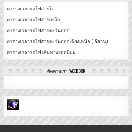
ตารางเวลารถไฟสายใต้
ตารางเวลารถไฟสายเหนือ
ตารางเวลารถไฟสายตะวันออก
ตารางเวลารถไฟสายตะวันออกเฉียงเหนือ ( อีสาน)
ตารางเวลารถไฟ เส้นทางยอดนิยม
ติดตามเรา FACEBOOK