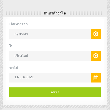
ค้นหาตั๋วรถไฟ