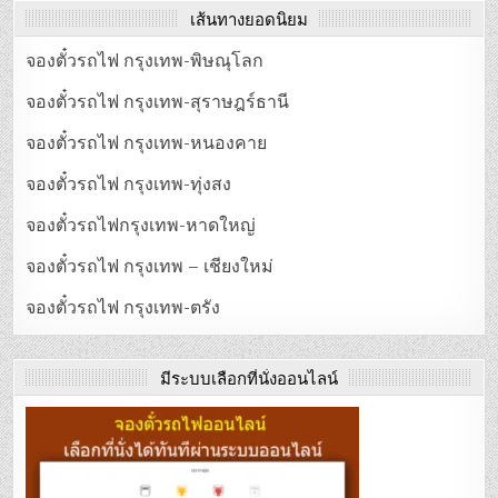
เส้นทางยอดนิยม
จองตั๋วรถไฟ กรุงเทพ-พิษณุโลก
จองตั๋วรถไฟ กรุงเทพ-สุราษฎร์ธานี
จองตั๋วรถไฟ กรุงเทพ-หนองคาย
จองตั๋วรถไฟ กรุงเทพ-ทุ่งสง
จองตั๋วรถไฟกรุงเทพ-หาดใหญ่
จองตั๋วรถไฟ กรุงเทพ – เชียงใหม่
จองตั๋วรถไฟ กรุงเทพ-ตรัง
มีระบบเลือกที่นั่งออนไลน์