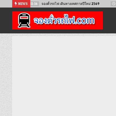
Skip
2025-11-16
NEWS
จองตั๋วรถไฟ เดินทางเทศกาลปีใหม่ 2569
2025-02-1
to
content
จองตั๋วรถไฟออนไลน์
จำหน่ายตั๋วรถไฟล่วงหน้า จองได้ 24 ชั่วโมง