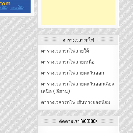
ตารางเวลารถไฟ
ตารางเวลารถไฟสายใต้
ตารางเวลารถไฟสายเหนือ
ตารางเวลารถไฟสายตะวันออก
ตารางเวลารถไฟสายตะวันออกเฉียง
เหนือ ( อีสาน)
ตารางเวลารถไฟ เส้นทางยอดนิยม
ติดตามเรา FACEBOOK