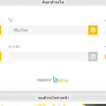
ค้นหาตั๋วรถไฟ
จองตั๋วรถไฟล่วงหน้า