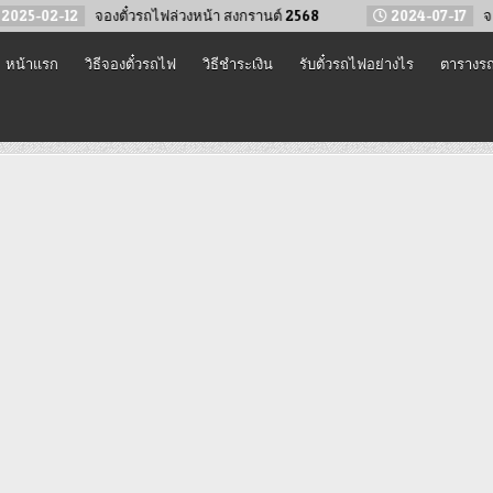
2
จองตั๋วรถไฟล่วงหน้า สงกรานต์ 2568
2024-07-17
จองตั๋วรถไฟ ก
หน้าแรก
วิธีจองตั๋วรถไฟ
วิธีชำระเงิน
รับตั๋วรถไฟอย่างไร
ตารางรถ