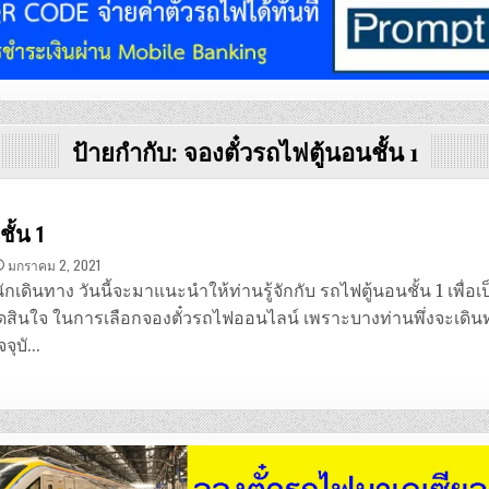
ป้ายกำกับ:
จองตั๋วรถไฟตู้นอนชั้น 1
ั้น 1
มกราคม 2, 2021
 นักเดินทาง วันนี้จะมาแนะนำให้ท่านรู้จักกับ รถไฟตู้นอนชั้น 1 เพื่อเ
สินใจ ในการเลือกจองตั๋วรถไฟออนไลน์ เพราะบางท่านพึ่งจะเดิ
จจุบั…