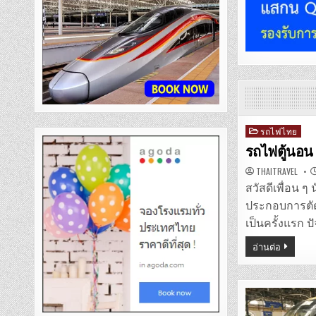
Posted
รถไฟไทย
in
รถไฟตู้นอน ช
THAITRAVEL
สวัสดีเพื่อน ๆ
ประกอบการตัด
เป็นครั้งแรก ปั
อ่านต่อ