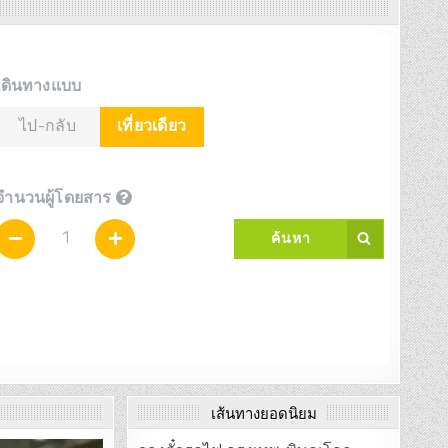
เส้นทางยอดนิยม