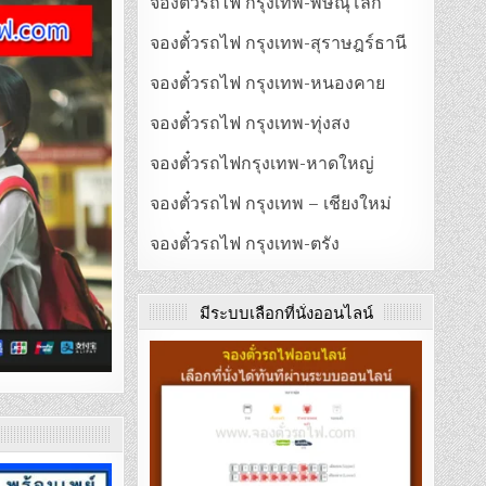
จองตั๋วรถไฟ กรุงเทพ-พิษณุโลก
จองตั๋วรถไฟ กรุงเทพ-สุราษฎร์ธานี
จองตั๋วรถไฟ กรุงเทพ-หนองคาย
จองตั๋วรถไฟ กรุงเทพ-ทุ่งสง
จองตั๋วรถไฟกรุงเทพ-หาดใหญ่
จองตั๋วรถไฟ กรุงเทพ – เชียงใหม่
จองตั๋วรถไฟ กรุงเทพ-ตรัง
มีระบบเลือกที่นั่งออนไลน์