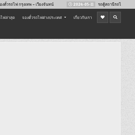
รุงเทพ – เวียงจันทน์
2024-05-11
รถตู้สถานีรถไฟเด่นชัย ไป จ.น่าน
ไฟล่าสุด
จองตั๋วรถไฟต่างประเทศ
เกี่ยวกับเรา