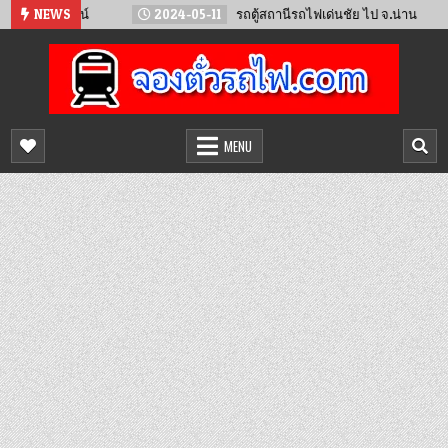
Skip
วียงจันทน์
NEWS
2024-05-11
รถตู้สถานีรถไฟเด่นชัย ไป จ.น่าน
to
content
จองตั๋วรถไฟออนไลน์
จำหน่ายตั๋วรถไฟล่วงหน้า จองได้ 24 ชั่วโมง
MENU