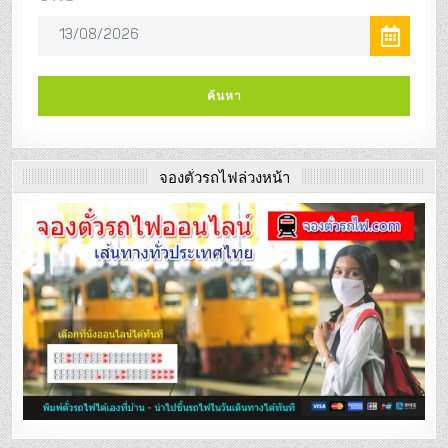
จองตั๋วรถไฟล่วงหน้า