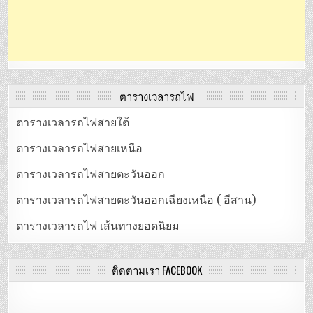
ตารางเวลารถไฟ
ตารางเวลารถไฟสายใต้
ตารางเวลารถไฟสายเหนือ
ตารางเวลารถไฟสายตะวันออก
ตารางเวลารถไฟสายตะวันออกเฉียงเหนือ ( อีสาน)
ตารางเวลารถไฟ เส้นทางยอดนิยม
ติดตามเรา FACEBOOK