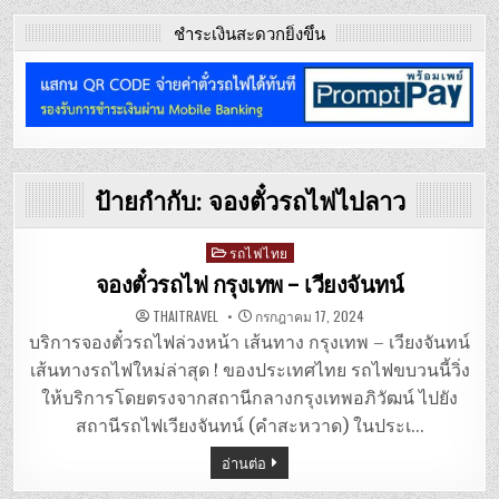
ชำระเงินสะดวกยิ่งขึ้น
ป้ายกำกับ:
จองตั๋วรถไฟไปลาว
Posted
รถไฟไทย
in
จองตั๋วรถไฟ กรุงเทพ – เวียงจันทน์
THAITRAVEL
กรกฎาคม 17, 2024
บริการจองตั๋วรถไฟล่วงหน้า เส้นทาง กรุงเทพ – เวียงจันทน์
เส้นทางรถไฟใหม่ล่าสุด ! ของประเทศไทย รถไฟขบวนนี้วิ่ง
ให้บริการโดยตรงจากสถานีกลางกรุงเทพอภิวัฒน์ ไปยัง
สถานีรถไฟเวียงจันทน์ (คำสะหวาด) ในประเ…
อ่านต่อ