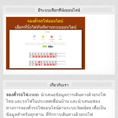
มีระบบเลือกที่นั่งออนไลน์
เกี่ยวกับเรา
จองตั๋วรถไฟ.com
นำเสนอข้อมูลการเดินทางด้วยรถไฟ
ไทย และรถไฟในประเทศเพื่อนบ้าน และนำเสนอช่อง
ทางการจองตั๋วรถไฟออนไลน์ผ่านระบบ baolau เพื่อเป็น
ข้อมูลสำหรับทุกท่าน ที่รักการเดินทางด้วยรถไฟ