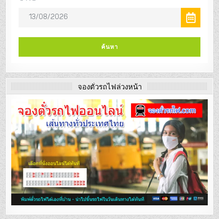
จองตั๋วรถไฟล่วงหน้า