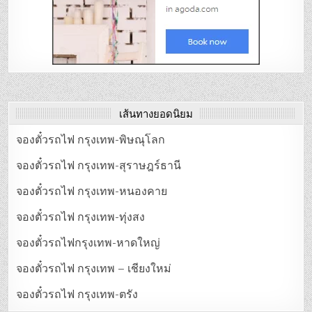
เส้นทางยอดนิยม
จองตั๋วรถไฟ กรุงเทพ-พิษณุโลก
จองตั๋วรถไฟ กรุงเทพ-สุราษฎร์ธานี
จองตั๋วรถไฟ กรุงเทพ-หนองคาย
จองตั๋วรถไฟ กรุงเทพ-ทุ่งสง
จองตั๋วรถไฟกรุงเทพ-หาดใหญ่
จองตั๋วรถไฟ กรุงเทพ – เชียงใหม่
จองตั๋วรถไฟ กรุงเทพ-ตรัง