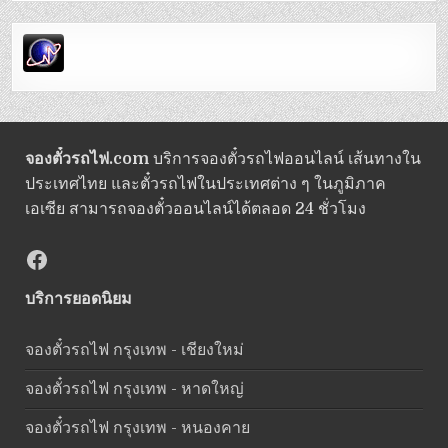
จองตั๋วรถไฟ.com
บริการจองตั๋วรถไฟออนไลน์ เส้นทางใน
ประเทศไทย และตั๋วรถไฟในประเทศต่าง ๆ ในภูมิภาค
เอเซีย สามารถจองตั๋วออนไลน์ได้ตลอด 24 ชั่วโมง
Facebook
บริการยอดนิยม
จองตั๋วรถไฟ กรุงเทพ - เชียงใหม่
จองตั๋วรถไฟ กรุงเทพ - หาดใหญ่
จองตั๋วรถไฟ กรุงเทพ - หนองคาย