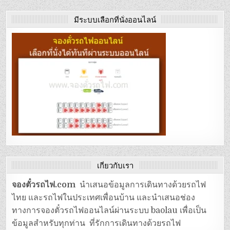
มีระบบเลือกที่นั่งออนไลน์
เกี่ยวกับเรา
จองตั๋วรถไฟ.com
นำเสนอข้อมูลการเดินทางด้วยรถไฟ
ไทย และรถไฟในประเทศเพื่อนบ้าน และนำเสนอช่อง
ทางการจองตั๋วรถไฟออนไลน์ผ่านระบบ baolau เพื่อเป็น
ข้อมูลสำหรับทุกท่าน ที่รักการเดินทางด้วยรถไฟ