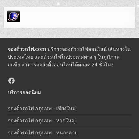
จองตั๋วรถไฟ.com
บริการจองตั๋วรถไฟออนไลน์ เส้นทางใน
ประเทศไทย และตั๋วรถไฟในประเทศต่าง ๆ ในภูมิภาค
เอเซีย สามารถจองตั๋วออนไลน์ได้ตลอด 24 ชั่วโมง
Facebook
บริการยอดนิยม
จองตั๋วรถไฟ กรุงเทพ - เชียงใหม่
จองตั๋วรถไฟ กรุงเทพ - หาดใหญ่
จองตั๋วรถไฟ กรุงเทพ - หนองคาย