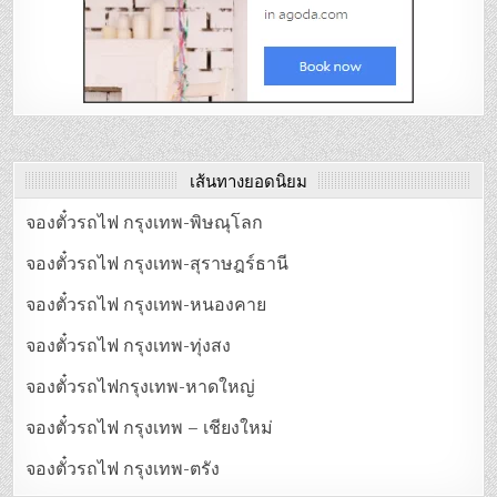
เส้นทางยอดนิยม
จองตั๋วรถไฟ กรุงเทพ-พิษณุโลก
จองตั๋วรถไฟ กรุงเทพ-สุราษฎร์ธานี
จองตั๋วรถไฟ กรุงเทพ-หนองคาย
จองตั๋วรถไฟ กรุงเทพ-ทุ่งสง
จองตั๋วรถไฟกรุงเทพ-หาดใหญ่
จองตั๋วรถไฟ กรุงเทพ – เชียงใหม่
จองตั๋วรถไฟ กรุงเทพ-ตรัง