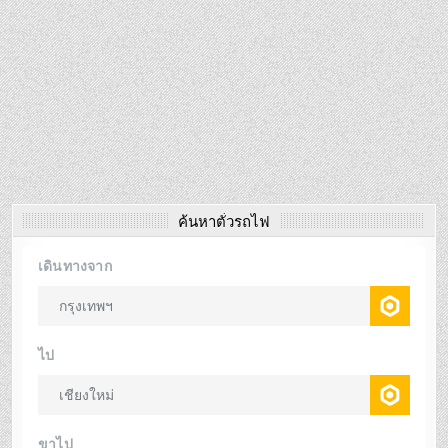
ค้นหาตั๋วรถไฟ