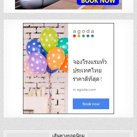
เส้นทางยอดนิยม