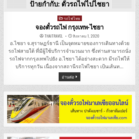
ป้ายกำกับ:
ตั๋วรถไฟไปไชยา
Posted
รถไฟไทย
in
จองตั๋วรถไฟ กรุงเทพ-ไชยา
THAITRAVEL
สิงหาคม 1, 2020
อ.ไชยา จ.สุราษฏร์ธานี เป็นจุดหมายของการเดินทางด้วย
รถไฟสายใต้ ที่มีผู้ใช้บริการจำนวนมาก ซึ่งท่านสามารถนั่ง
รถไฟจากกรุงเทพไปยัง อ.ไชยา ได้อย่างสะดวก มีรถไฟให้
บริการทุกวัน เนื่องจากสถานีรถไฟไชยา เป้นเส้นท…
อ่านต่อ