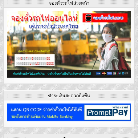
จองตั๋วรถไฟล่วงหน้า
ชำระเงินสะดวกยิ่งขึ้น