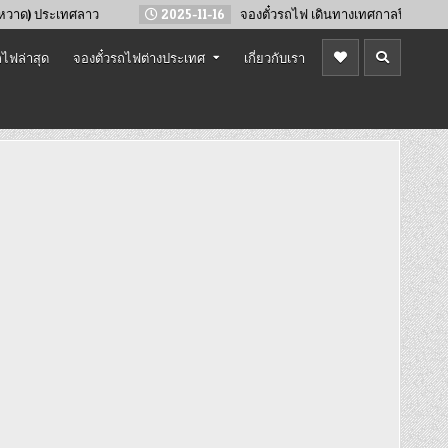
ะเทศลาว
2025-11-16
จองตั๋วรถไฟ เดินทางเทศกาลปีใหม่ 2569
ไฟล่าสุด
จองตั๋วรถไฟต่างประเทศ
เกี่ยวกับเรา