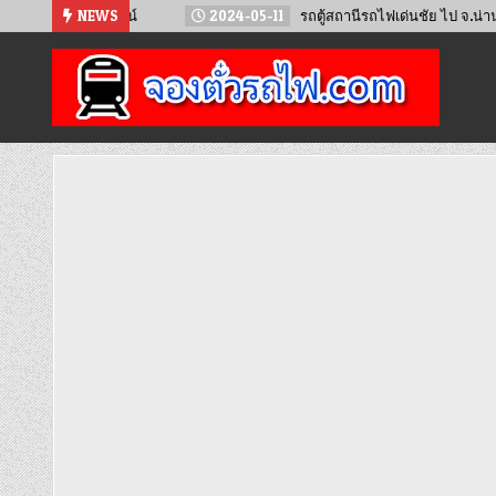
Skip
เวียงจันทน์
NEWS
2024-05-11
รถตู้สถานีรถไฟเด่นชัย ไป จ.น่าน
to
content
จองตั๋วรถไฟออนไลน์
จำหน่ายตั๋วรถไฟล่วงหน้า จองได้ 24 ชั่วโมง