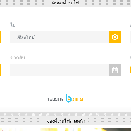
ค้นหาตั๋วรถไฟ
จองตั๋วรถไฟล่วงหน้า