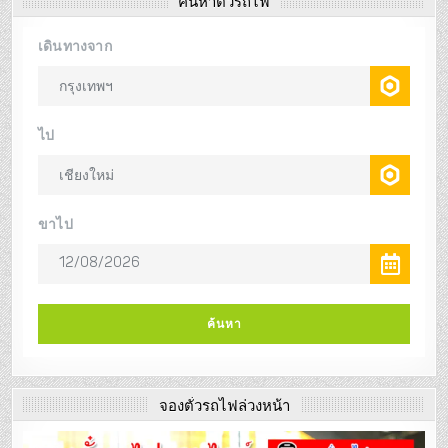
ค้นหาตั๋วรถไฟ
จองตั๋วรถไฟล่วงหน้า