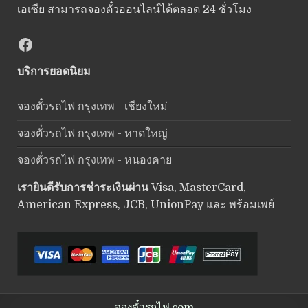
เอเซีย สามารถจองตั๋วออนไลน์ได้ตลอด 24 ชั่วโมง
Facebook
บริการยอดนิยม
จองตั๋วรถไฟ กรุงเทพ - เชียงใหม่
จองตั๋วรถไฟ กรุงเทพ - หาดใหญ่
จองตั๋วรถไฟ กรุงเทพ - หนองคาย
เรายินดีรับการชำระเงินผ่าน
Visa, MasterCard,
American Express, JCB, UnionPay และ พร้อมเพย์
จองตั๋วรถไฟ.com