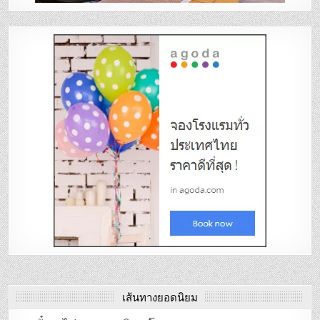
เส้นทางยอดนิยม