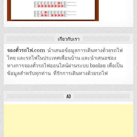
เกี่ยวกับเรา
จองตั๋วรถไฟ.com
นำเสนอข้อมูลการเดินทางด้วยรถไฟ
ไทย และรถไฟในประเทศเพื่อนบ้าน และนำเสนอช่อง
ทางการจองตั๋วรถไฟออนไลน์ผ่านระบบ baolau เพื่อเป็น
ข้อมูลสำหรับทุกท่าน ที่รักการเดินทางด้วยรถไฟ
AD