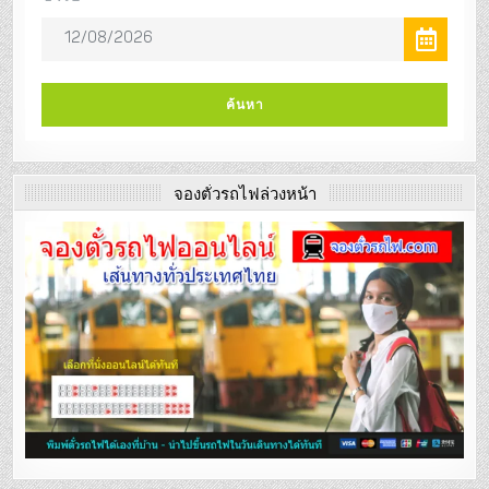
จองตั๋วรถไฟล่วงหน้า