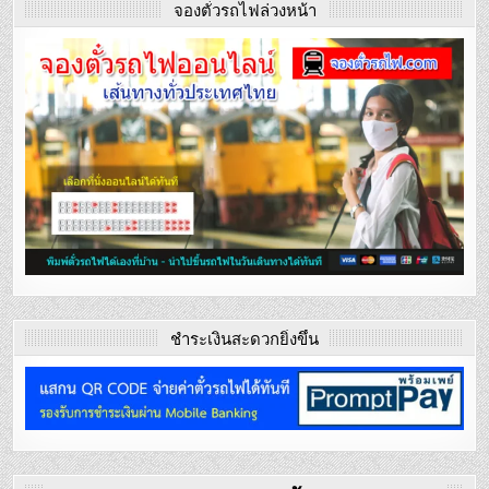
จองตั๋วรถไฟล่วงหน้า
ชำระเงินสะดวกยิ่งขึ้น