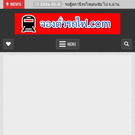
Skip
จันทน์
NEWS
2024-05-11
รถตู้สถานีรถไฟเด่นชัย ไป จ.น่าน
202
to
content
จองตั๋วรถไฟออนไลน์
จำหน่ายตั๋วรถไฟล่วงหน้า จองได้ 24 ชั่วโมง
MENU