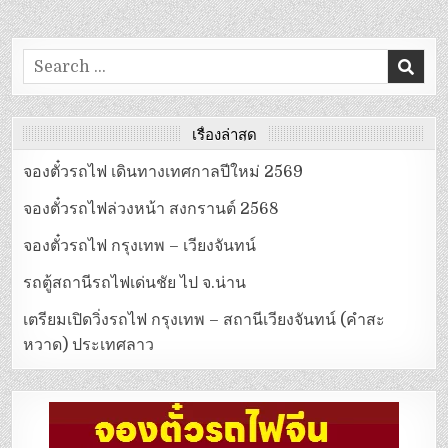
Search
for:
เรื่องล่าสุด
จองตั๋วรถไฟ เดินทางเทศกาลปีใหม่ 2569
จองตั๋วรถไฟล่วงหน้า สงกรานต์ 2568
จองตั๋วรถไฟ กรุงเทพ – เวียงจันทน์
รถตู้สถานีรถไฟเด่นชัย ไป จ.น่าน
เตรียมเปิดวิ่งรถไฟ กรุงเทพ – สถานีเวียงจันทน์ (คำสะ
หวาด) ประเทศลาว