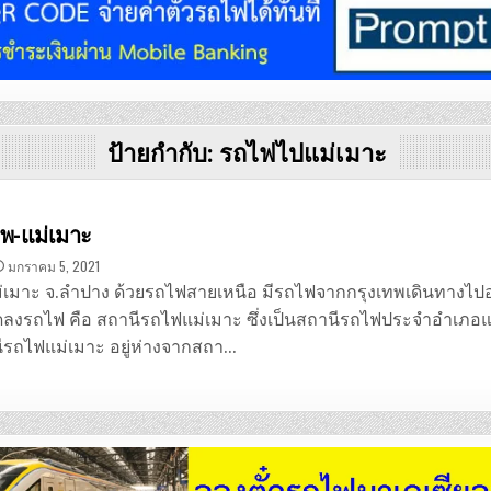
ป้ายกำกับ:
รถไฟไปแม่เมาะ
ทพ-แม่เมาะ
มกราคม 5, 2021
.แม่เมาะ จ.ลำปาง ด้วยรถไฟสายเหนือ มีรถไฟจากกรุงเทพเดินทางไ
จุดลงรถไฟ คือ สถานีรถไฟแม่เมาะ ซึ่งเป็นสถานีรถไฟประจำอำเภอแ
ีรถไฟแม่เมาะ อยู่ห่างจากสถา…