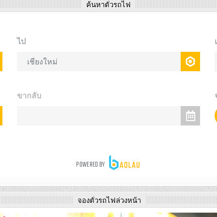
ค้นหาตั๋วรถไฟ
จองตั๋วรถไฟล่วงหน้า