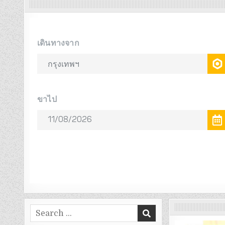
Search
for: